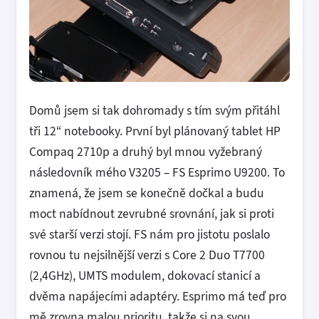
Domů jsem si tak dohromady s tím svým přitáhl
tři 12“ notebooky. První byl plánovaný tablet HP
Compaq 2710p a druhý byl mnou vyžebraný
následovník mého V3205 – FS Esprimo U9200. To
znamená, že jsem se konečně dočkal a budu
moct nabídnout zevrubné srovnání, jak si proti
své starší verzi stojí. FS nám pro jistotu poslalo
rovnou tu nejsilnější verzi s Core 2 Duo T7700
(2,4GHz), UMTS modulem, dokovací stanicí a
dvěma napájecími adaptéry. Esprimo má teď pro
mě zrovna malou prioritu, takže si na svou