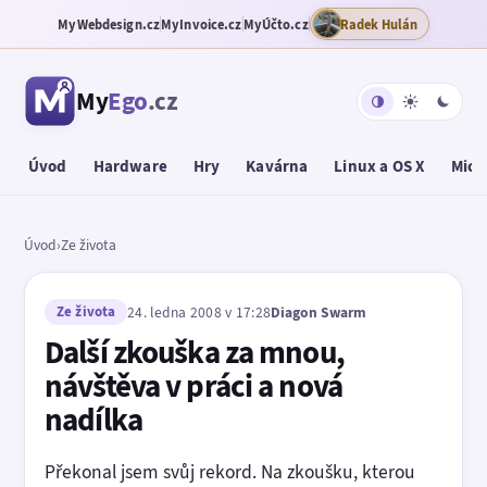
MyWebdesign.cz
MyInvoice.cz
MyÚčto.cz
Radek Hulán
My
Ego
.cz
Úvod
Hardware
Hry
Kavárna
Linux a OS X
Micr
Úvod
›
Ze života
Ze života
24. ledna 2008 v 17:28
Diagon Swarm
Další zkouška za mnou,
návštěva v práci a nová
nadílka
Překonal jsem svůj rekord. Na zkoušku, kterou