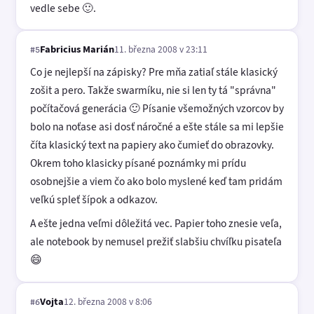
vedle sebe 🙂.
Fabricius Marián
11. března 2008 v 23:11
#5
Co je nejlepší na zápisky? Pre mňa zatiaľ stále klasický
zošit a pero. Takže swarmíku, nie si len ty tá "správna"
počítačová generácia 🙂 Písanie všemožných vzorcov by
bolo na noťase asi dosť náročné a ešte stále sa mi lepšie
číta klasický text na papiery ako čumieť do obrazovky.
Okrem toho klasicky písané poznámky mi prídu
osobnejšie a viem čo ako bolo myslené keď tam pridám
veľkú spleť šípok a odkazov.
A ešte jedna veľmi dôležitá vec. Papier toho znesie veľa,
ale notebook by nemusel prežiť slabšiu chvíľku pisateľa
😄
Vojta
12. března 2008 v 8:06
#6