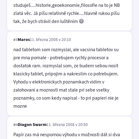
studuješ....historie,geoekonomie,filosofie na to je NB
zlatá věc. Já píšu relativně rychle....hlavně rukou píšu
tak, že bych strávil den luštěním 😄
Maros
11. března 2008 v 20:10
#3
nad tabletom som rozmyslal, ale vacsina tabletov su
pre mna pomale - potrebujem rychly procesor a
dostatok ram. rozmyslal som, ze budem sebou nosit
klasicky tablet, pripojim a nakreslim co potrebujem.
Vyhodu v elektronickych poznamkach vidim v
zalohovani a moznosti mat stale pri sebe vsetky
poznamky, co som kedy napisal - to pri papieri nie je
mozne
Diagon Swarm
11. března 2008 v 20:50
#4
Papír zas má nespornou výhodu v možnosti dát si dva