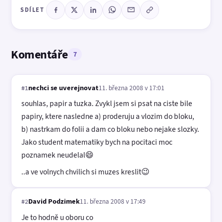
SDÍLET
Komentáře
7
nechci se uverejnovat
11. března 2008 v 17:01
#1
souhlas, papir a tuzka. Zvykl jsem si psat na ciste bile
papiry, ktere nasledne a) proderuju a vlozim do bloku,
b) nastrkam do folii a dam co bloku nebo nejake slozky.
Jako student matematiky bych na pocitaci moc
poznamek neudelal😄
..a ve volnych chvilich si muzes kreslit😉
David Podzimek
11. března 2008 v 17:49
#2
Je to hodně u oboru co