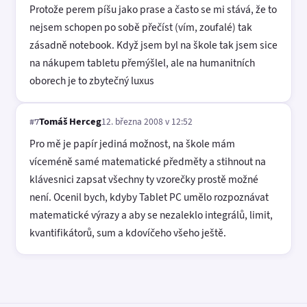
Protože perem píšu jako prase a často se mi stává, že to
nejsem schopen po sobě přečíst (vím, zoufalé) tak
zásadně notebook. Když jsem byl na škole tak jsem sice
na nákupem tabletu přemýšlel, ale na humanitních
oborech je to zbytečný luxus
Tomáš Herceg
12. března 2008 v 12:52
#7
Pro mě je papír jediná možnost, na škole mám
víceméně samé matematické předměty a stihnout na
klávesnici zapsat všechny ty vzorečky prostě možné
není. Ocenil bych, kdyby Tablet PC umělo rozpoznávat
matematické výrazy a aby se nezaleklo integrálů, limit,
kvantifikátorů, sum a kdovíčeho všeho ještě.