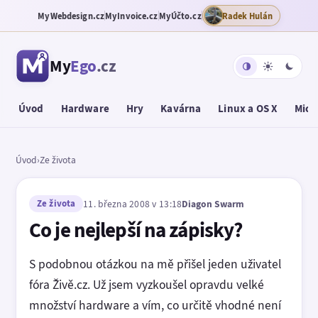
MyWebdesign.cz
MyInvoice.cz
MyÚčto.cz
Radek Hulán
My
Ego
.cz
Úvod
Hardware
Hry
Kavárna
Linux a OS X
Micr
Úvod
›
Ze života
Ze života
11. března 2008 v 13:18
Diagon Swarm
Co je nejlepší na zápisky?
S podobnou otázkou na mě přišel jeden uživatel
fóra Živě.cz. Už jsem vyzkoušel opravdu velké
množství hardware a vím, co určitě vhodné není