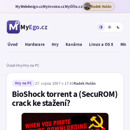
MyWebdesign.cz
MyInvoice.cz
MyÚčto.cz
Radek Hulán
My
Ego
.cz
Úvod
Hardware
Hry
Kavárna
Linux a OS X
Micr
Úvod
›
Hry
›
Hry na PC
Hry na PC
27. srpna 2007 v 17:43
Radek Hulán
BioShock torrent a (SecuROM)
crack ke stažení?