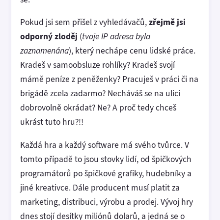
Pokud jsi sem přišel z vyhledávačů,
zřejmě jsi
odporný zloděj
(
tvoje IP adresa byla
zaznamenána
), který nechápe cenu lidské práce.
Kradeš v samoobsluze rohlíky? Kradeš svojí
mámě peníze z peněženky? Pracuješ v práci či na
brigádě zcela zadarmo? Necháváš se na ulici
dobrovolně okrádat? Ne? A proč tedy chceš
ukrást tuto hru?!!
Každá hra a každý software má svého tvůrce. V
tomto případě to jsou stovky lidí, od špičkových
programátorů po špičkové grafiky, hudebníky a
jiné kreativce. Dále producent musí platit za
marketing, distribuci, výrobu a prodej. Vývoj hry
dnes stojí desítky miliónů dolarů, a jedná se o