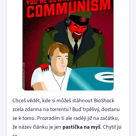
Chceš vědět, kde si můžeš stáhnout BioShock
zcela zdarma na torrentu? Buď trpělivý, dostanu
se k tomu. Prozradím ti ale raději již na začátku,
že název článku je jen
pastička na myš
. Chytil jsi
se.