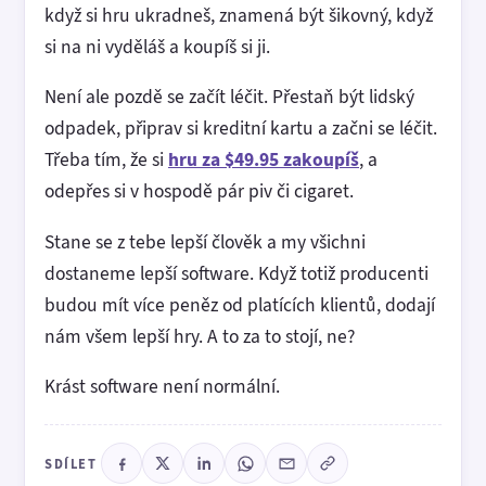
když si hru ukradneš, znamená být šikovný, když
si na ni vyděláš a koupíš si ji.
Není ale pozdě se začít léčit. Přestaň být lidský
odpadek, připrav si kreditní kartu a začni se léčit.
Třeba tím, že si
hru za $49.95 zakoupíš
, a
odepřes si v hospodě pár piv či cigaret.
Stane se z tebe lepší člověk a my všichni
dostaneme lepší software. Když totiž producenti
budou mít více peněz od platících klientů, dodají
nám všem lepší hry. A to za to stojí, ne?
Krást software není normální.
SDÍLET