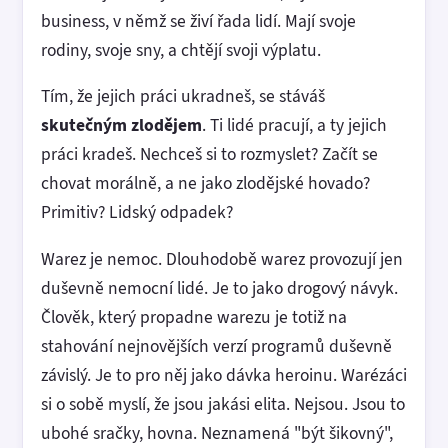
business, v němž se živí řada lidí. Mají svoje
rodiny, svoje sny, a chtějí svoji výplatu.
Tím, že jejich práci ukradneš, se stáváš
skutečným zlodějem
. Ti lidé pracují, a ty jejich
práci kradeš. Nechceš si to rozmyslet? Začít se
chovat morálně, a ne jako zlodějské hovado?
Primitiv? Lidský odpadek?
Warez je nemoc. Dlouhodobě warez provozují jen
duševně nemocní lidé. Je to jako drogový návyk.
Člověk, který propadne warezu je totiž na
stahování nejnovějších verzí programů duševně
závislý. Je to pro něj jako dávka heroinu. Warézáci
si o sobě myslí, že jsou jakási elita. Nejsou. Jsou to
ubohé sračky, hovna. Neznamená "být šikovný",