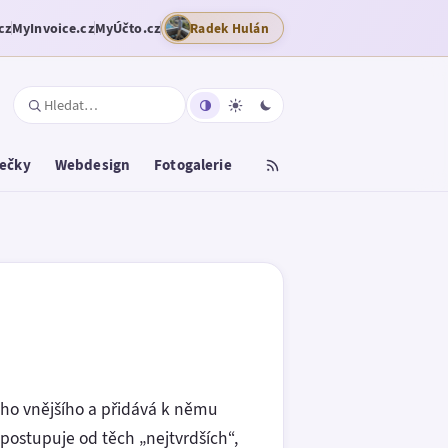
cz
MyInvoice.cz
MyÚčto.cz
Radek Hulán
tečky
Webdesign
Fotogalerie
toho vnějšího a přidává k němu
 postupuje od těch „nejtvrdších“,