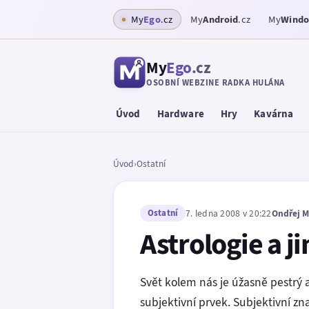
My
Ego
.cz
My
Android
.cz
My
Wind
My
Ego
.cz
OSOBNÍ WEBZINE RADKA HULÁNA
Úvod
Hardware
Hry
Kavárna
Úvod
›
Ostatní
Ostatní
7. ledna 2008 v 20:22
Ondřej M
Astrologie a j
Svět kolem nás je úžasně pestrý a
subjektivní prvek. Subjektivní zn