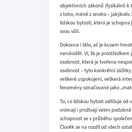
objektivních zákonů (fyzikální) k
z toho, méně z onoho – jakýkoliv
lidskou bytostí, která je schopna
svou vůli.
Dokonce i tělo, ač je kusem hmot
nenávidět. Ví, že je prostředkem j
osobnost, která je tvořena nespoč
osobnost – tyto konkrétní zážitky
veškeré uspokojení, veškerá inte
fenomény označované jako „materi
To, co lidskou bytost odlišuje od 
vnímají i prožívají velmi podobn
schopnost se v průběhu společen
Člověk se na rozdíl od všech osta