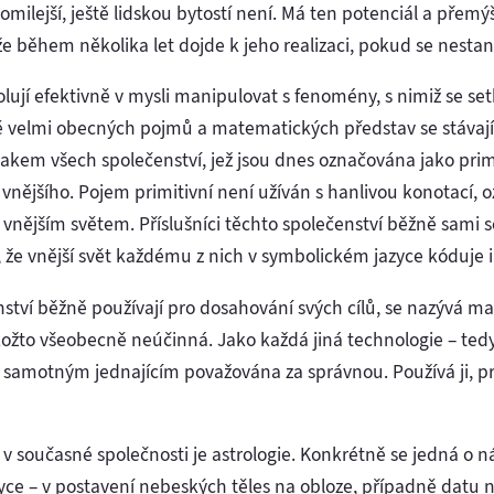
omilejší, ještě lidskou bytostí není. Má ten potenciál a přem
e během několika let dojde k jeho realizaci, pokud se nesta
jí efektivně v mysli manipulovat s fenomény, s nimiž se setká
 velmi obecných pojmů a matematických představ se stávají 
kem všech společenství, jež jsou dnes označována jako primit
 vnějšího. Pojem primitivní není užíván s hanlivou konotací,
 vnějším světem. Příslušníci těchto společenství běžně sami se
 že vnější svět každému z nich v symbolickém jazyce kóduje in
nství běžně používají pro dosahování svých cílů, se nazývá m
ožto všeobecně neúčinná. Jako každá jiná technologie – tedy 
je samotným jednajícím považována za správnou. Používá ji, p
 v současné společnosti je astrologie. Konkrétně se jedná o n
yce – v postavení nebeských těles na obloze, případně datu n