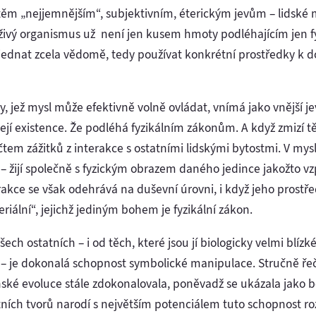
 těm „nejjemnějším“, subjektivním, éterickým jevům – lidské 
 živý organismus už není jen kusem hmoty podléhajícím jen f
 jednat zcela vědomě, tedy používat konkrétní prostředky k d
y, jež mysl může efektivně volně ovládat, vnímá jako vnější j
ejí existence. Že podléhá fyzikálním zákonům. A když zmizí těl
tem zážitků z interakce s ostatními lidskými bytostmi. V mys
 – žijí společně s fyzickým obrazem daného jedince jakožto vz
rakce se však odehrává na duševní úrovni, i když jeho prost
ální“, jejichž jediným bohem je fyzikální zákon.
všech ostatních – i od těch, které jsou jí biologicky velmi bl
ě – je dokonalá schopnost symbolické manipulace. Stručně ře
ské evoluce stále zdokonalovala, poněvadž se ukázala jako 
tních tvorů narodí s největším potenciálem tuto schopnost roz