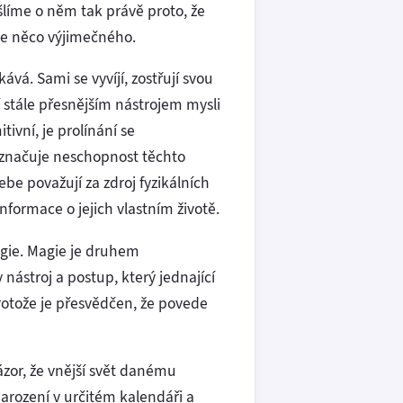
ýšlíme o něm tak právě proto, že
ne něco výjimečného.
vá. Sami se vyvíjí, zostřují svou
stále přesnějším nástrojem mysli
ivní, je prolínání se
 označuje neschopnost těchto
be považují za zdroj fyzikálních
formace o jejich vlastním životě.
agie. Magie je druhem
nástroj a postup, který jednající
rotože je přesvědčen, že povede
ázor, že vnější svět danému
arození v určitém kalendáři a