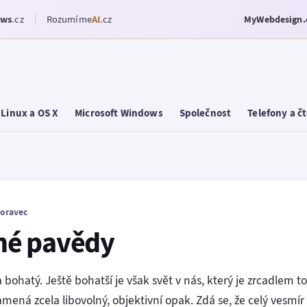
ows
.cz
Rozumíme
AI
.cz
MyWebdesign.
Linux a OS X
Microsoft Windows
Společnost
Telefony a č
oravec
iné pavědy
 bohatý. Ještě bohatší je však svět v nás, který je zrcadlem 
amená zcela libovolný, objektivní opak. Zdá se, že celý vesmír