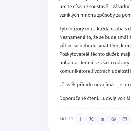
určité číselné soustavě – zásadní 
vzniklých mnoha způsoby za pomo
Tyto názory musí každá osoba s 
Neznamená to, že se bude smát těm
vůbec se nebude smát těm, které t
Poskytovatelé těchto služeb maj
nohama. Jedná se však o názory 
komunikátora životních událostí 
„Člověk přírodu nezajímá – je pr
Doporučené čtení: Ludwig von Mi
SDÍLET