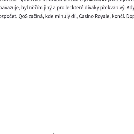
navazuje, byl něčím jiný a pro leckteré diváky překvapivý. K
zpočet. QoS začíná, kde minulý díl, Casino Royale, končí. Dopo