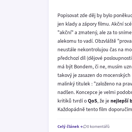
Popisovat zde děj by bylo poněkud
jen klady a zápory filmu. Akční s
"akční" a zmatený, ale za to sním
alekomu to vadí. Obzvláště "provaz
neustále nekontrolujou čas na mob
předchozí díl (dějové posloupnost
má být Bondem, či ne, musím uznat
takový je zasazen do mocenských p
malinký titulek : "založeno na pr
nadšen. Koncepce je velmi podobná
kritiků tvrdí o
QoS
, že je
nejlepší
Každopádně tento film doporučím 
Celý článek
→
0 komentářů