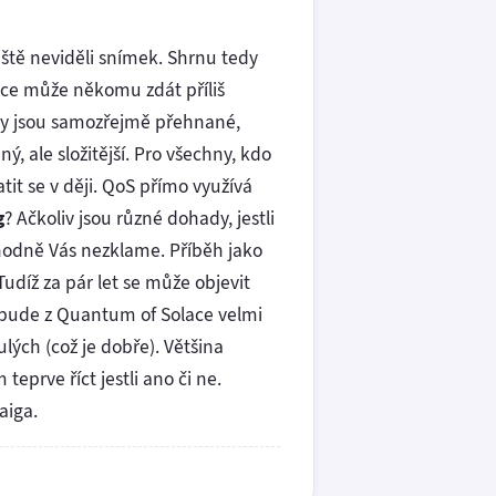
ště neviděli snímek. Shrnu tedy
sice může někomu zdát příliš
ény jsou samozřejmě přehnané,
, ale složitější. Pro všechny, kdo
it se v ději. QoS přímo využívá
g
? Ačkoliv jsou různé dohady, jestli
zhodně Vás nezklame. Příběh jako
udíž za pár let se může objevit
ě bude z Quantum of Solace velmi
ých (což je dobře). Většina
eprve říct jestli ano či ne.
aiga.