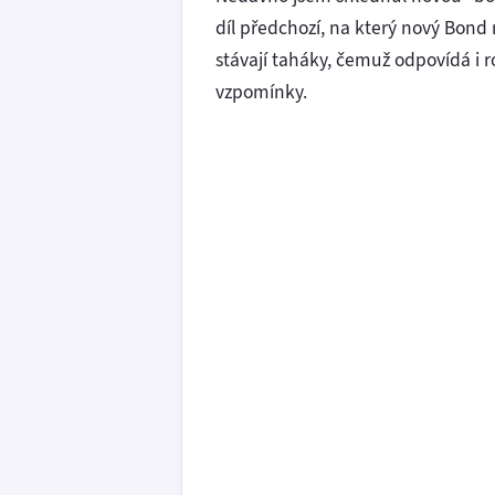
díl předchozí, na který nový Bond 
stávají taháky, čemuž odpovídá i ro
vzpomínky.