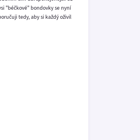
dysi "béčkové" bondovky se nyní
ručuji tedy, aby si každý oživil