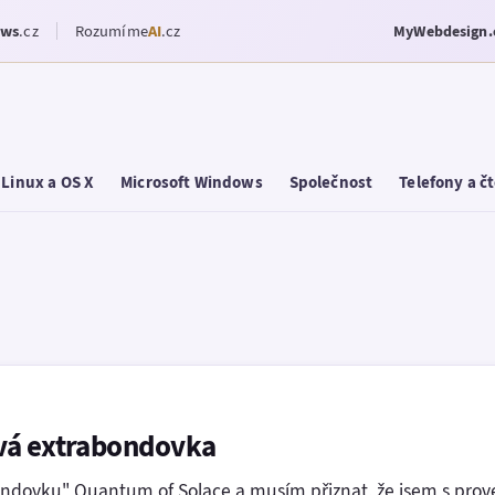
ows
.cz
Rozumíme
AI
.cz
MyWebdesign.
Linux a OS X
Microsoft Windows
Společnost
Telefony a č
vá extrabondovka
dovku" Quantum of Solace a musím přiznat, že jsem s prove