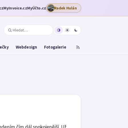
cz
MyInvoice.cz
MyÚčto.cz
Radek Hulán
tečky
Webdesign
Fotogalerie
dením čím dál spokojenější. Už