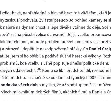
´
 zdlouhavé, nepřehledné a hlavně bezcitné vůči těm, kteří je
cény zaslouží pochvalu. Zvláštní pseudo 3d pohled kamery se 
ek nabírá na dynamičnosti a lépe diváka vtáhne do děje. Sc
ová" scéna působí velice úchvatně. Děj je vcelku propracovaný
ilním telefonu, nebude problém udržet koncentraci a neztrat
i) a zároveň i doplňuje nezodpovězené otázky. Co
Daniel Crai
, že jsem si ho oblíbil a podává slušné herecké výkony. Ro
roblémů, kde vcelku slušně popisuje dnešní politické dění. T
avdivých událostech". 🙂 Komu se líbil předchozí díl, rozhodn
 té předchozí a značně se odklání od typických 007 let minul
 bondovka všech dob
a myslím, že až s odstupem času můžem t
všech milovníkům dobrých filmů, akčních filmů a Daniela Cr