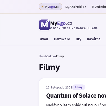
My
Ego
.cz
My
Android
.cz
My
Wind
My
Ego
.cz
OSOBNÍ WEBZINE RADKA HULÁNA
Úvod
Hardware
Hry
Kavárna
Úvod
›
Sekce
›
Filmy
Filmy
26. listopadu 2008
Filmy
Quantum of Solace no
Nedávno jsem shlédnul novou "bon