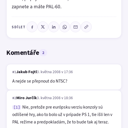
zapnete a máte PAL-60.
SDÍLET
Komentáře
2
Jakub Fojtl
3. května 2008 v 17:36
#1
A nejde se přepnout do NTSC?
Miro Jurčík
3. května 2008 v 18:36
#2
Nie, pretože pre európsku verziu konzoly sú
[1]
odlíšené hry, ako to bolo už v prípade PS 1, tie išli len v
PAL režime a predpokladám, že to bude tak aj teraz.