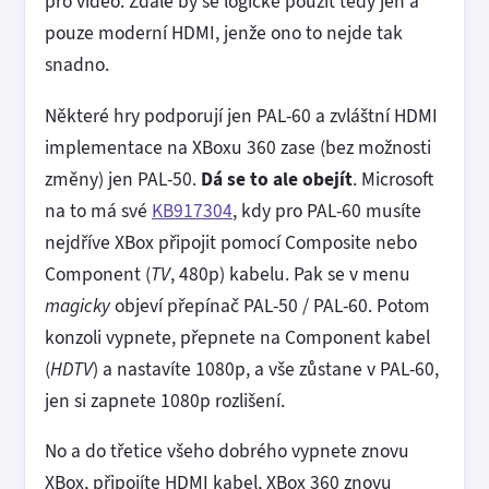
pro video. Zdále by se logické použít tedy jen a
pouze moderní HDMI, jenže ono to nejde tak
snadno.
Některé hry podporují jen PAL-60 a zvláštní HDMI
implementace na XBoxu 360 zase (bez možnosti
změny) jen PAL-50.
Dá se to ale obejít
. Microsoft
na to má své
KB917304
, kdy pro PAL-60 musíte
nejdříve XBox připojit pomocí Composite nebo
Component (
TV
, 480p) kabelu. Pak se v menu
magicky
objeví přepínač PAL-50 / PAL-60. Potom
konzoli vypnete, přepnete na Component kabel
(
HDTV
) a nastavíte 1080p, a vše zůstane v PAL-60,
jen si zapnete 1080p rozlišení.
No a do třetice všeho dobrého vypnete znovu
XBox, připojíte HDMI kabel, XBox 360 znovu