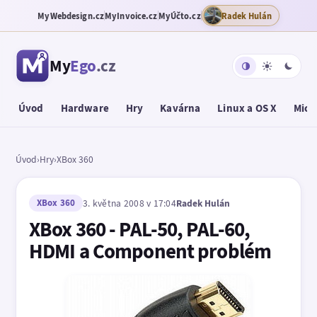
MyWebdesign.cz
MyInvoice.cz
MyÚčto.cz
Radek Hulán
My
Ego
.cz
Úvod
Hardware
Hry
Kavárna
Linux a OS X
Micr
Úvod
›
Hry
›
XBox 360
XBox 360
3. května 2008 v 17:04
Radek Hulán
XBox 360 - PAL-50, PAL-60,
HDMI a Component problém