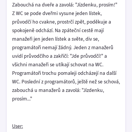
Zabouchá na dveře a zavolá: "Jízdenku, prosím!"
Z WC se pode dveřmi vysune jeden lístek,
průvodčí ho cvakne, prostrčí zpět, poděkuje a
spokojeně odchází. Na zpáteční cestě mají
manažeři jen jeden lístek a světe, div se,
programátoři nemají žádný. Jeden z manažerů
uvidí průvodčího a zakřičí: "Jde průvodčí!" a
všichni manažeři se utíkají schovat na WC.
Programátoři trochu pomaleji odcházejí na další
WC. Poslední z programátorů, ještě než se schová,
zabouchá u manažerů a zavolá: "Jízdenku,
prosím..."
User: