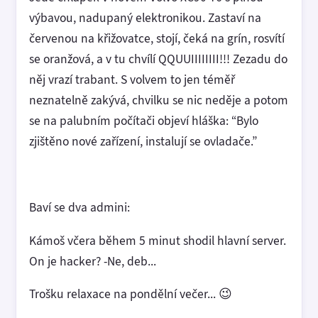
výbavou, nadupaný elektronikou. Zastaví na
červenou na křižovatce, stojí, čeká na grín, rosvítí
se oranžová, a v tu chvílí QQUUIIIIIIII!!! Zezadu do
něj vrazí trabant. S volvem to jen téměř
neznatelně zakývá, chvilku se nic neděje a potom
se na palubním počítači objeví hláška: “Bylo
zjištěno nové zařízení, instalují se ovladače.”
Baví se dva admini:
Kámoš včera během 5 minut shodil hlavní server.
On je hacker? -Ne, deb...
Trošku relaxace na pondělní večer... 😉