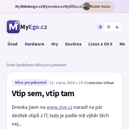
MyWebdesign.cz
MyInvoice.cz
MyÚčto.cz
Radek Hulán
My
Ego
.cz
Úvod
Hardware
Hry
Kavárna
Linux a OS X
Micr
Úvod
›
Společnost
›
Něco pro pobavení
Něco pro pobavení
18. srpna 2008 v 19:30
Jaroslav Urban
Vtip sem, vtip tam
Dneska jsem na
www.zive.cz
narazil na pár
desítek vtipů z IT, tady je podle mě výběr těch
nej...