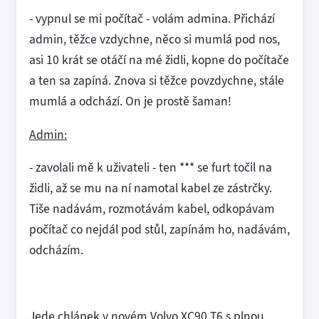
- vypnul se mi počítač - volám admina. Přichází
admin, těžce vzdychne, něco si mumlá pod nos,
asi 10 krát se otáčí na mé židli, kopne do počítače
a ten sa zapíná. Znova si těžce povzdychne, stále
mumlá a odchází. On je prostě šaman!
Admin:
- zavolali mě k uživateli - ten *** se furt točil na
židli, až se mu na ní namotal kabel ze zástrčky.
Tiše nadávám, rozmotávám kabel, odkopávam
počítač co nejdál pod stůl, zapínám ho, nadávám,
odcházím.
Jede chlápek v novém Volvo XC90 T6 s plnou