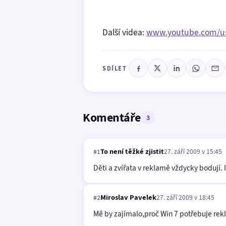
Další videa:
www.youtube.com/us
SDÍLET
Komentáře
3
To není těžké zjistit
27. září 2009 v 15:45
#1
Děti a zvířata v reklamě vždycky bodují. 
Miroslav Pavelek
27. září 2009 v 18:45
#2
Mě by zajímalo,proč Win 7 potřebuje rek