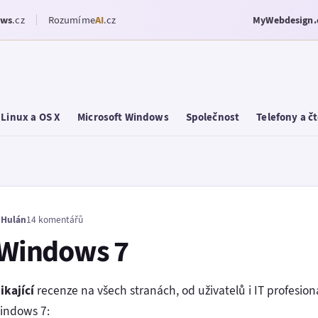
ows
.cz
Rozumíme
AI
.cz
MyWebdesign.
Linux a OS X
Microsoft Windows
Společnost
Telefony a č
 Hulán
14 komentářů
í Windows 7
kající
recenze na všech stranách, od uživatelů i IT profesioná
indows 7: