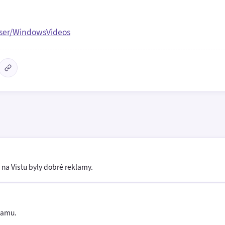
er/WindowsVideos
I na Vistu byly dobré reklamy.
lamu.