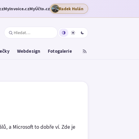
cz
MyInvoice.cz
MyÚčto.cz
Radek Hulán
tečky
Webdesign
Fotogalerie
lů, a Microsoft to dobře ví. Zde je