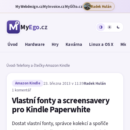
MyWebdesign.cz
MyInvoice.cz
MyÚčto.cz
Radek Hulán
My
Ego
.cz
Úvod
Hardware
Hry
Kavárna
Linux a OS X
Micr
Úvod
›
Telefony a čtečky
›
Amazon Kindle
Amazon Kindle
23. března 2013 v 11:39
Radek Hulán
1 komentář
Vlastní fonty a screensavery
pro Kindle Paperwhite
Dostat vlastní fonty, správce kolekcí a spořiče