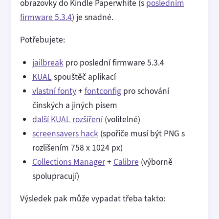
obrazovky do Kindle Paperwhite (s
posledním
firmware 5.3.4
) je snadné.
Potřebujete:
jailbreak
pro poslední firmware 5.3.4
KUAL
spouštěč aplikací
vlastní fonty
+
fontconfig
pro schování
čínských a jiných písem
další KUAL rozšíření
(volitelné)
screensavers hack
(spořiče musí být PNG s
rozlišením 758 x 1024 px)
Collections Manager
+
Calibre
(výborně
spolupracují)
Výsledek pak může vypadat třeba takto: