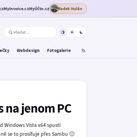
cz
MyInvoice.cz
MyÚčto.cz
Radek Hulán
tečky
Webdesign
Fotogalerie
is na jenom PC
d Windows Vista x64 spustí
ně se to prosíťuje přes Sambu 🙂