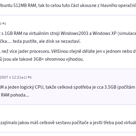
ř. Ubuntu 512MB RAM, tak to celou tuto část ukousne z hlavního operačn
3 ▼0
 s 1GB RAM na virtuálním stroji Windows2003 a Windows XP (simulace
ka.... teda pustíte, ale disk se nezastaví.
, než více jader procesoru. Většinou stejně děláte jen v jednom nebo
émů jsou ale takové 3GB+ ohromnou výhodou.
 2007 v 12:31
▲11 ▼0
 a jeden logický CPU, takže celková spotřeba je cca 3.5GB (počítám i 
 RAM pohoda...
ajímalo jakou máš celkově sestavu počítače a jestli třeba pod virtuáln