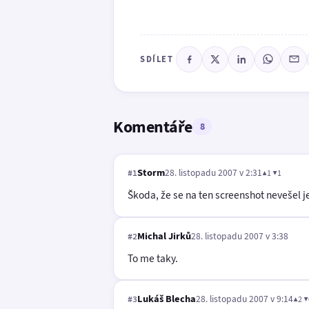
SDÍLET
Komentáře
8
Storm
28. listopadu 2007 v 2:31
▲1 ▼1
#1
Škoda, že se na ten screenshot nevešel j
Michal Jirků
28. listopadu 2007 v 3:38
#2
To me taky.
Lukáš Blecha
28. listopadu 2007 v 9:14
▲2 ▼
#3