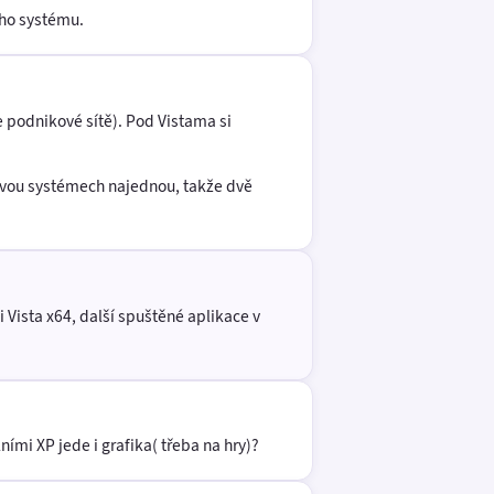
ího systému.
 podnikové sítě). Pod Vistama si
 dvou systémech najednou, takže dvě
Vista x64, další spuštěné aplikace v
ími XP jede i grafika( třeba na hry)?