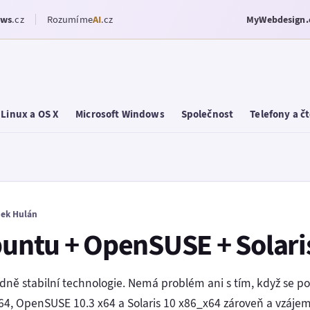
ows
.cz
Rozumíme
AI
.cz
MyWebdesign.
Linux a OS X
Microsoft Windows
Společnost
Telefony a č
ek Hulán
Ubuntu + OpenSUSE + Solar
ně stabilní technologie. Nemá problém ani s tím, když se po
64, OpenSUSE 10.3 x64 a Solaris 10 x86_x64 zároveň a vzájem