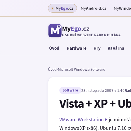
My
Ego
.cz
My
Android
.cz
My
Wind
My
Ego
.cz
OSOBNÍ WEBZINE RADKA HULÁNA
Úvod
Hardware
Hry
Kavárna
Úvod
›
Microsoft Windows
›
Software
Software
28. listopadu 2007 v 1:40
Rad
Vista + XP + 
VMware Workstation 6
je mimořád
Windows XP (x86), Ubuntu 7.10 x