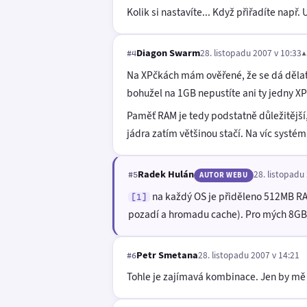
Kolik si nastavíte... Když přiřadíte nap
Diagon Swarm
28. listopadu 2007 v 10:33
▲
#4
Na XPčkách mám ověřené, že se dá dělat
bohužel na 1GB nepustíte ani ty jedny XPč
Paměť RAM je tedy podstatně důležitější
jádra zatím většinou stačí. Na víc syst
Radek Hulán
28. listopadu
#5
AUTOR WEBU
na každý OS je přiděleno 512MB RAM
[1]
pozadí a hromadu cache). Pro mých 8GB
Petr Smetana
28. listopadu 2007 v 14:21
#6
Tohle je zajímavá kombinace. Jen by mě z