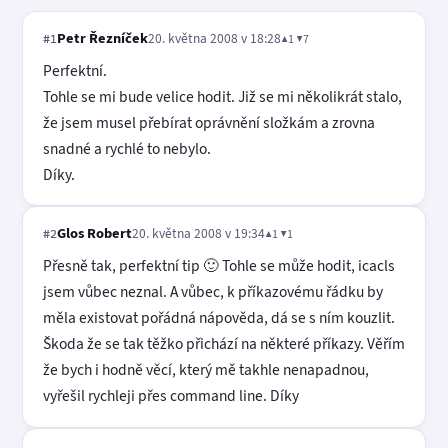
Petr Řezníček
20. května 2008 v 18:28
▲1 ▼7
#1
Perfektní.
Tohle se mi bude velice hodit. Již se mi několikrát stalo,
že jsem musel přebírat oprávnění složkám a zrovna
snadné a rychlé to nebylo.
Díky.
Glos Robert
20. května 2008 v 19:34
▲1 ▼1
#2
Přesně tak, perfektní tip 🙂 Tohle se může hodit, icacls
jsem vůbec neznal. A vůbec, k příkazovému řádku by
měla existovat pořádná nápověda, dá se s ním kouzlit.
Škoda že se tak těžko přichází na některé příkazy. Věřím
že bych i hodně věcí, který mě takhle nenapadnou,
vyřešil rychleji přes command line. Díky