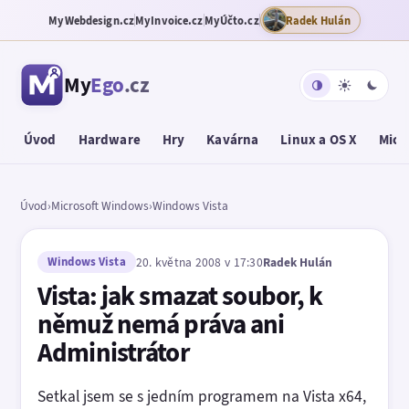
MyWebdesign.cz
MyInvoice.cz
MyÚčto.cz
Radek Hulán
My
Ego
.cz
Úvod
Hardware
Hry
Kavárna
Linux a OS X
Micr
Úvod
›
Microsoft Windows
›
Windows Vista
Windows Vista
20. května 2008 v 17:30
Radek Hulán
Vista: jak smazat soubor, k
němuž nemá práva ani
Administrátor
Setkal jsem se s jedním programem na Vista x64,