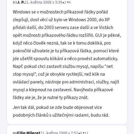
J. P.
21. května 2008 v 3:39
▲2 ▼4
#3
Windows se v možnostech příkazové řádky pořád
zlepšují, dost věcí už bylo ve Windows 2000, do XP
přidali další, do 2003 serveru zase další a ve Vistách
opět možnosti příkazového řádku rozšířili. GUI je pěkné,
když něco člověk nezná, tak se k tomu dokliká, pro
pokročilé uživatele je tu příkazová řádka, pomocí které
jde ušetřit spoustu klikání a něco provést automaticky.
Např. pokud chci zastavit službu mysql, napíšu "net
stop mysql", což je obvykle rychlejší, než klik na
ovládací panely, nástroje pro administraci, služby, najít
mysql a klepnout na zastavení. Navýhoda příkazové
řádky ale je, že je nutné ty příkazy znát.
Jen tak dál, pokud se zde bude objevovat více
podobných článků s užitečnými radami, budu rád.
Filip Mileret
21. května 2008 v 7:52
▲6 ▼12
#4