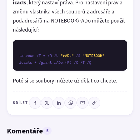
icacls
, který nastaví práva. Pro nastavení práv a
změnu vlastníka všech souborů z adresáře a
podadresářů na NOTEBOOK\rADo můžete použít
následující:
takeown /F * /R /U 
"rADo"
 /S 
"NOTEBOOK"
Poté si se soubory můžete už dělat co chcete.
SDÍLET
Komentáře
5