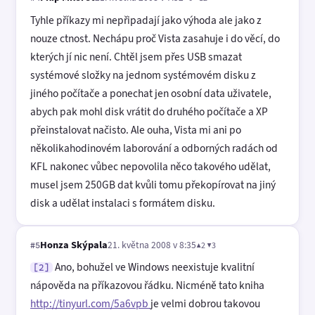
Tyhle příkazy mi nepřipadají jako výhoda ale jako z
nouze ctnost. Nechápu proč Vista zasahuje i do věcí, do
kterých jí nic není. Chtěl jsem přes USB smazat
systémové složky na jednom systémovém disku z
jiného počítače a ponechat jen osobní data uživatele,
abych pak mohl disk vrátit do druhého počítače a XP
přeinstalovat načisto. Ale ouha, Vista mi ani po
několikahodinovém laborování a odborných radách od
KFL nakonec vůbec nepovolila něco takového udělat,
musel jsem 250GB dat kvůli tomu překopírovat na jiný
disk a udělat instalaci s formátem disku.
Honza Skýpala
21. května 2008 v 8:35
▲2 ▼3
#5
Ano, bohužel ve Windows neexistuje kvalitní
[2]
nápověda na příkazovou řádku. Nicméně tato kniha
http://tinyurl.com/5a6vpb
je velmi dobrou takovou