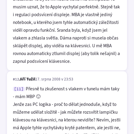
musim uznat, že to Apple vychytal perfektně. Stejně tak
i regulaci podsvícení displeje. MBA je vlastně jediný
notebook, u kterého jsem tyhle automatický záležitosti
viděl opravdu funkční. Sranda byla, když jsem jel
vlakem a zhlasla světla. Dáma naproti si musela občas
sklápět displej, aby viděla na klávesnici. U mě MBA
rovnou automaticky ztlumil displej (aby tolik nešajnil) a
zapnul podsvícení klávesnice.
Jiří Tužil
17. srpna 2008 v 23:53
#12
Přesně tu zkušenost s vlakem v tunelu mám taky
[11]
- mám MBP 🙂
Jenže zas PC logika - proč to dělat jednoduše, když to
můžeme udělat složitě - jak můžete rozsvítit lampičku
klávesou na klávesnici, na kterou nevidíte? Nevím, jestli
má Apple tyhle vychytávky kryté patentem, ale jestli ne,