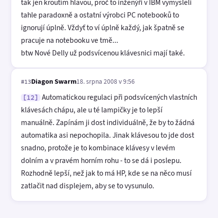
tak jen kroutím hlavou, proč to inženýři v IBM vymysleli
tahle paradoxně a ostatní výrobci PC notebooků to
ignorují úplně. Vždyť to ví úplně každý, jak špatně se
pracuje na notebooku ve tmě...
btw Nové Delly už podsvícenou klávesnici mají také.
Diagon Swarm
18. srpna 2008 v 9:56
#13
Automatickou regulaci při podsvícených vlastních
[12]
klávesách chápu, ale u té lampičky je to lepší
manuálně. Zapínám ji dost individuálně, že by to žádná
automatika asi nepochopila. Jinak klávesou to jde dost
snadno, protože je to kombinace klávesy v levém
dolním a v pravém horním rohu - to se dá i poslepu.
Rozhodně lepší, než jak to má HP, kde se na něco musí
zatlačit nad displejem, aby se to vysunulo.