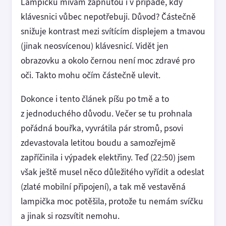
Lampičku mívám zapnutou i v případě, kdy
klávesnici vůbec nepotřebuji. Důvod? Částečně
snižuje kontrast mezi svítícím displejem a tmavou
(jinak neosvícenou) klávesnicí. Vidět jen
obrazovku a okolo černou není moc zdravé pro
oči. Takto mohu očím částečně ulevit.
Dokonce i tento článek píšu po tmě a to
z jednoduchého důvodu. Večer se tu prohnala
pořádná bouřka, vyvrátila pár stromů, psovi
zdevastovala letitou boudu a samozřejmě
zapříčinila i výpadek elektřiny. Teď (22:50) jsem
však ještě musel něco důležitého vyřídit a odeslat
(zlaté mobilní připojení), a tak mě vestavěná
lampička moc potěšila, protože tu nemám svíčku
a jinak si rozsvítit nemohu.