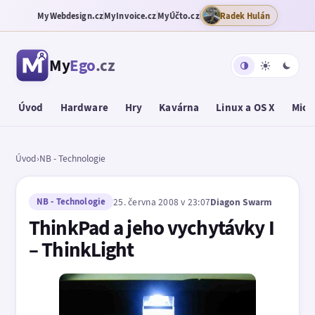
MyWebdesign.cz
MyInvoice.cz
MyÚčto.cz
Radek Hulán
My
Ego
.cz
Úvod
Hardware
Hry
Kavárna
Linux a OS X
Micr
Úvod
›
NB - Technologie
NB - Technologie
25. června 2008 v 23:07
Diagon Swarm
ThinkPad a jeho vychytávky I
– ThinkLight