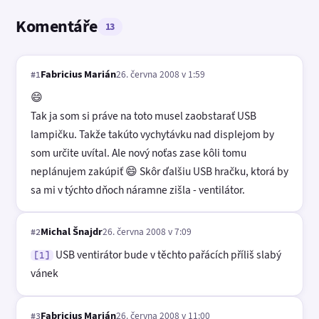
Komentáře
13
Fabricius Marián
26. června 2008 v 1:59
#1
😄
Tak ja som si práve na toto musel zaobstarať USB
lampičku. Takže takúto vychytávku nad displejom by
som určite uvítal. Ale nový noťas zase kôli tomu
neplánujem zakúpiť 😄 Skôr ďalšiu USB hračku, ktorá by
sa mi v týchto dňoch náramne zišla - ventilátor.
Michal Šnajdr
26. června 2008 v 7:09
#2
USB ventirátor bude v těchto pařácích příliš slabý
[1]
vánek
Fabricius Marián
26. června 2008 v 11:00
#3