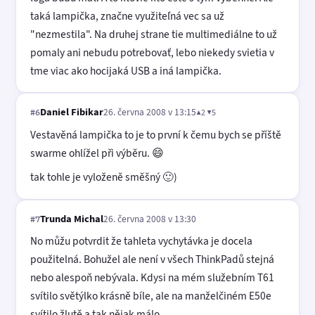
taká lampička, značne využiteľná vec sa už
"nezmestila". Na druhej strane tie multimediálne to už
pomaly ani nebudu potrebovať, lebo niekedy svietia v
tme viac ako hocijaká USB a iná lampička.
Daniel Fibikar
26. června 2008 v 13:15
▲2 ▼5
#6
Vestavěná lampička to je to první k čemu bych se příště
swarme ohlížel při výběru. 😄
tak tohle je vyloženě směšný 🙂)
Trunda Michal
26. června 2008 v 13:30
#7
No můžu potvrdit že tahleta vychytávka je docela
použitelná. Bohužel ale není v všech ThinkPadů stejná
nebo alespoň nebývala. Kdysi na mém služebním T61
svítilo světýlko krásně bíle, ale na manželčiném E50e
svítilo žlutě a tak nějak málo.