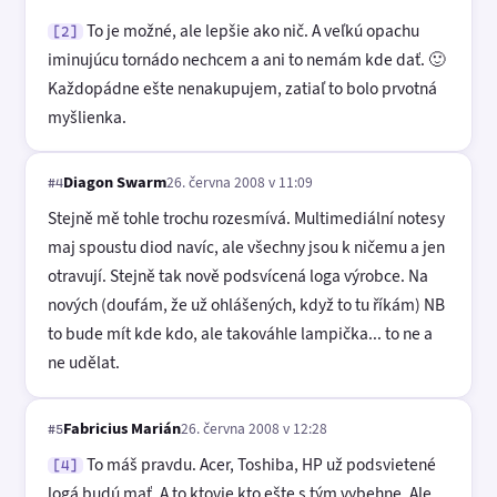
To je možné, ale lepšie ako nič. A veľkú opachu
[2]
iminujúcu tornádo nechcem a ani to nemám kde dať. 🙂
Každopádne ešte nenakupujem, zatiaľ to bolo prvotná
myšlienka.
Diagon Swarm
26. června 2008 v 11:09
#4
Stejně mě tohle trochu rozesmívá. Multimediální notesy
maj spoustu diod navíc, ale všechny jsou k ničemu a jen
otravují. Stejně tak nově podsvícená loga výrobce. Na
nových (doufám, že už ohlášených, když to tu říkám) NB
to bude mít kde kdo, ale takováhle lampička... to ne a
ne udělat.
Fabricius Marián
26. června 2008 v 12:28
#5
To máš pravdu. Acer, Toshiba, HP už podsvietené
[4]
logá budú mať. A to ktovie kto ešte s tým vybehne. Ale