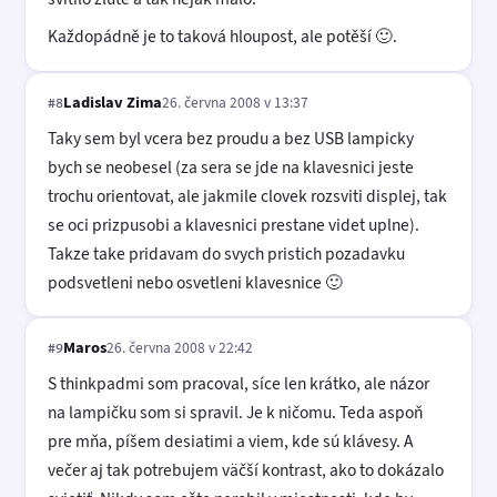
Každopádně je to taková hloupost, ale potěší 🙂.
Ladislav Zima
26. června 2008 v 13:37
#8
Taky sem byl vcera bez proudu a bez USB lampicky
bych se neobesel (za sera se jde na klavesnici jeste
trochu orientovat, ale jakmile clovek rozsviti displej, tak
se oci prizpusobi a klavesnici prestane videt uplne).
Takze take pridavam do svych pristich pozadavku
podsvetleni nebo osvetleni klavesnice 🙂
Maros
26. června 2008 v 22:42
#9
S thinkpadmi som pracoval, síce len krátko, ale názor
na lampičku som si spravil. Je k ničomu. Teda aspoň
pre mňa, píšem desiatimi a viem, kde sú klávesy. A
večer aj tak potrebujem väčší kontrast, ako to dokázalo