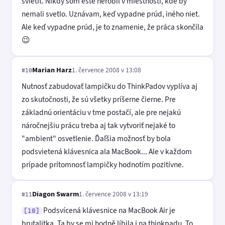
svietiť. Nikdy som ešte nerobil v miestnosti, kde by
nemali svetlo. Uznávam, keď vypadne prúd, iného niet.
Ale keď vypadne prúd, je to znamenie, že práca skončíla
😉
Marian Harz
1. července 2008 v 13:08
#10
Nutnosť zabudovať lampičku do ThinkPadov vyplíva aj
zo skutočnosti, že sú všetky príšerne čierne. Pre
základnú orientáciu v tme postačí, ale pre nejakú
náročnejšiu prácu treba aj tak vytvoriť nejaké to
"ambient" osvetlenie. Ďaľšia možnosť by bola
podsvietená klávesnica ala MacBook... Ale v každom
prípade prítomnosť lampičky hodnotím pozitívne.
Diagon Swarm
1. července 2008 v 13:19
#11
Podsvícená klávesnice na MacBook Air je
[10]
brutalitka. Ta by se mi hodně líbila i na thinkpadu. To