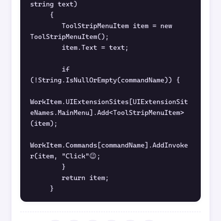
string text)
     {
        ToolStripMenuItem item = new 
ToolStripMenuItem();
        item.Text = text;
        if 
(!String.IsNullOrEmpty(commandName)) {
WorkItem.UIExtensionSites[UIExtensionSit
eNames.MainMenu].Add<ToolStripMenuItem>
(item);
WorkItem.Commands[commandName].AddInvoke
r(item, "Click"😉;
        }
        return item;
     }