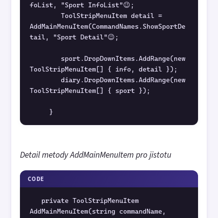
foList, "Sport InfoList"😉;
        ToolStripMenuItem detail = 
AddMainMenuItem(CommandNames.ShowSportDe
tail, "Sport Detail"😉;
        sport.DropDownItems.AddRange(new 
ToolStripMenuItem[] { info, detail });
        diary.DropDownItems.AddRange(new 
ToolStripMenuItem[] { sport });
     }
Detail metody AddMainMenuItem pro jistotu
CODE
   private ToolStripMenuItem 
AddMainMenuItem(string commandName, 