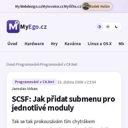
MyWebdesign.cz
MyInvoice.cz
MyÚčto.cz
Radek Hulán
My
Ego
.cz
Úvod
Hardware
Hry
Kavárna
Linux a OS X
Micr
Úvod
›
Programování
›
Programování v C#.Net
Programování v C#.Net
23. dubna 2008 v 23:54
Jaroslav Urban
SCSF: Jak přidat submenu pro
jednotlivé moduly
Tak se tak prokousávám tím chytrákem