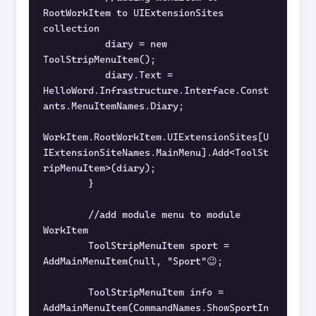
RootWorkItem to UIExtensionSites 
collection
           diary = new 
ToolStripMenuItem();
           diary.Text = 
HelloWord.Infrastructure.Interface.Const
ants.MenuItemNames.Diary;
WorkItem.RootWorkItem.UIExtensionSites[U
IExtensionSiteNames.MainMenu].Add<ToolSt
ripMenuItem>(diary);
        }
        //add module menu to module 
WorkItem
        ToolStripMenuItem sport = 
AddMainMenuItem(null, "Sport"😉;
        ToolStripMenuItem info = 
AddMainMenuItem(CommandNames.ShowSportIn