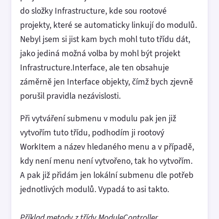
do složky Infrastructure, kde sou rootové
projekty, které se automaticky linkují do modulů.
Nebyl jsem si jist kam bych mohl tuto třídu dát,
jako jediná možná volba by mohl být projekt
Infrastructure.Interface, ale ten obsahuje
záměrně jen Interface objekty, čímž bych zjevně
porušil pravidla nezávislosti.
Při vytváření submenu v modulu pak jen již
vytvořím tuto třídu, podhodím ji rootový
WorkItem a název hledaného menu a v případě,
kdy není menu není vytvořeno, tak ho vytvořím.
A pak již přidám jen lokální submenu dle potřeb
jednotlivých modulů. Vypadá to asi takto.
Příklad metody z třídy ModuleController