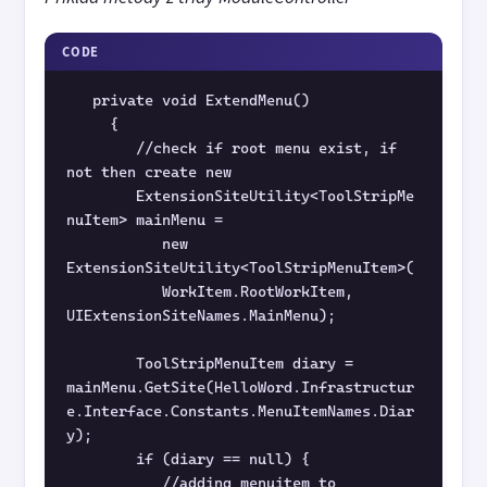
CODE
   private void ExtendMenu()
     {
        //check if root menu exist, if 
not then create new
        ExtensionSiteUtility<ToolStripMe
nuItem> mainMenu = 
           new 
ExtensionSiteUtility<ToolStripMenuItem>(
           WorkItem.RootWorkItem, 
UIExtensionSiteNames.MainMenu);
        ToolStripMenuItem diary = 
mainMenu.GetSite(HelloWord.Infrastructur
e.Interface.Constants.MenuItemNames.Diar
y);
        if (diary == null) {
           //adding menuitem to 