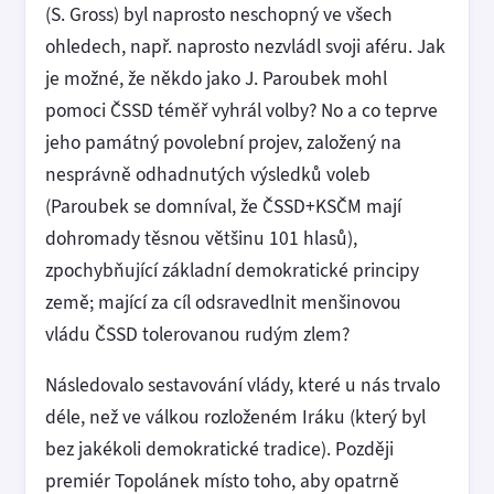
(S. Gross) byl naprosto neschopný ve všech
ohledech, např. naprosto nezvládl svoji aféru. Jak
je možné, že někdo jako J. Paroubek mohl
pomoci ČSSD téměř vyhrál volby? No a co teprve
jeho památný povolební projev, založený na
nesprávně odhadnutých výsledků voleb
(Paroubek se domníval, že ČSSD+KSČM mají
dohromady těsnou většinu 101 hlasů),
zpochybňující základní demokratické principy
země; mající za cíl odsravedlnit menšinovou
vládu ČSSD tolerovanou rudým zlem?
Následovalo sestavování vlády, které u nás trvalo
déle, než ve válkou rozloženém Iráku (který byl
bez jakékoli demokratické tradice). Později
premiér Topolánek místo toho, aby opatrně