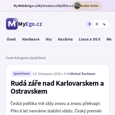
MyWebdesign.cz
MyInvoice.cz
MyÚčto.cz
Radek Hulán
My
Ego
.cz
Úvod
Hardware
Hry
Kavárna
Linux a OS X
Micr
Úvod
›
Kategorie
›
Společnost
Společnost
18. listopadu 2008 v 9:00
Michal Šmilauer
Rudá záře nad Karlovarskem a
Ostravskem
Česká politika mě vždy znovu a znovu překvapí:
Přes 6 let nemáme stabilní vládu. Český premiér