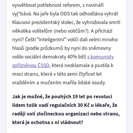
vysvětloval potřebnost reforem, s novináři
vyj*bává. Na jaře byla ODS tak odhodlána vyhrát
Klausovi prezidentský stolec, že vyhrožovala smrtí
několika volitelům (nebo voličům?). A přichází
nyní? Čeští "inteligentní" voliči dali velmi mnoho
hlasů (podle průzkumů by nyní do sněmovny
volilo sociální demokraty 40% lidí)
s komunisty
spřízněnou ČSSD
, která nezklamala a pustila k
moci stranu, která v této zemi čtyřicet let
vražděním a mučením mařila lidské osudy.
Jak je možné, že pouhých 19 let po revoluci
lidem tolik vadí regulačních 30 Kč u lékaře, že
raději volí zločineckou organizaci nebo stranu,
která je ochotna s ní vládnout?