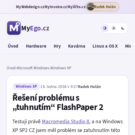
MyWebdesign.cz
MyInvoice.cz
MyÚčto.cz
Radek Hulán
My
Ego
.cz
Úvod
Hardware
Hry
Kavárna
Linux a OS X
Micr
Úvod
›
Microsoft Windows
›
Windows XP
Windows XP
18. ledna 2006 v 9:37
Radek Hulán
Řešení problému s
„tuhnutím“ FlashPaper 2
Testuji právě
Macromedia Studio 8
, a na Windows
XP SP2 CZ jsem měl problém se zatuhnutím této