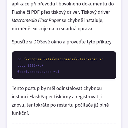
aplikace při převodu libovolného dokumentu do
Flashe či PDF přes tiskový driver. Tiskový driver
Macromedia FlashPaper
se chybně instaluje,
nicméně existuje na to snadná oprava.
Spusťte si DOSové okno a proveďte tyto příkazy:
cd 
"\Program Files\Macromedia\FlashPaper 2"
copy i386\*.* 

fpdriversetup.exe -ui
Tento postup by měl odinstalovat chybnou
instanci FlashPaper tiskárny a registrovat ji
znovu, tentokráte po restartu počítače již plně
funkční.