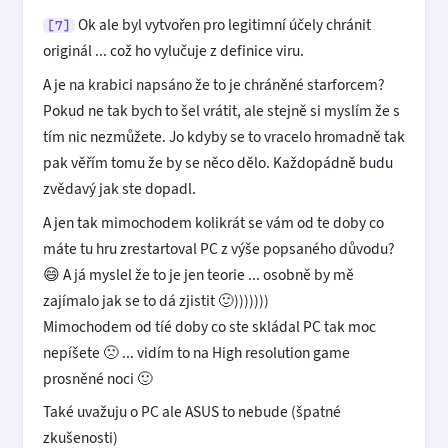
Ok ale byl vytvořen pro legitimní účely chránit
[7]
originál ... což ho vylučuje z definice viru.
A je na krabici napsáno že to je chráněné starforcem?
Pokud ne tak bych to šel vrátit, ale stejně si myslím že s
tím nic nezmůžete. Jo kdyby se to vracelo hromadně tak
pak věřím tomu že by se něco dělo. Každopádně budu
zvědavý jak ste dopadl.
A jen tak mimochodem kolikrát se vám od te doby co
máte tu hru zrestartoval PC z výše popsaného důvodu?
😄 A já myslel že to je jen teorie ... osobně by mě
zajímalo jak se to dá zjistit 🙂)))))))
Mimochodem od tíé doby co ste skládal PC tak moc
nepíšete 🙁 ... vidím to na High resolution game
prosněné noci 🙂
Také uvažuju o PC ale ASUS to nebude (špatné
zkušenosti)