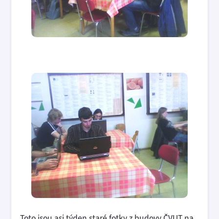
Toto jsou asi týden staré fotky z budovy ČVUT na