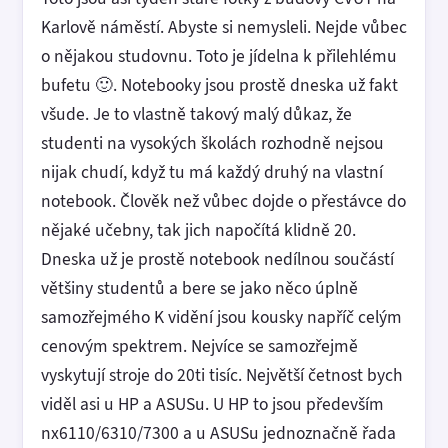
Karlově náměstí. Abyste si nemysleli. Nejde vůbec
o nějakou studovnu. Toto je jídelna k přilehlému
bufetu 🙂. Notebooky jsou prostě dneska už fakt
všude. Je to vlastně takový malý důkaz, že
studenti na vysokých školách rozhodně nejsou
nijak chudí, když tu má každý druhý na vlastní
notebook. Člověk než vůbec dojde o přestávce do
nějaké učebny, tak jich napočítá klidně 20.
Dneska už je prostě notebook nedílnou součástí
většiny studentů a bere se jako něco úplně
samozřejmého K vidění jsou kousky napříč celým
cenovým spektrem. Nejvíce se samozřejmě
vyskytují stroje do 20ti tisíc. Největší četnost bych
viděl asi u HP a ASUSu. U HP to jsou především
nx6110/6310/7300 a u ASUSu jednoznačně řada