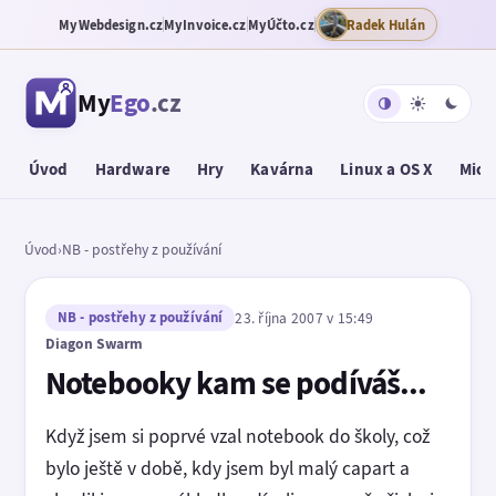
MyWebdesign.cz
MyInvoice.cz
MyÚčto.cz
Radek Hulán
My
Ego
.cz
Úvod
Hardware
Hry
Kavárna
Linux a OS X
Micr
Úvod
›
NB - postřehy z používání
NB - postřehy z používání
23. října 2007 v 15:49
Diagon Swarm
Notebooky kam se podíváš...
Když jsem si poprvé vzal notebook do školy, což
bylo ještě v době, kdy jsem byl malý capart a