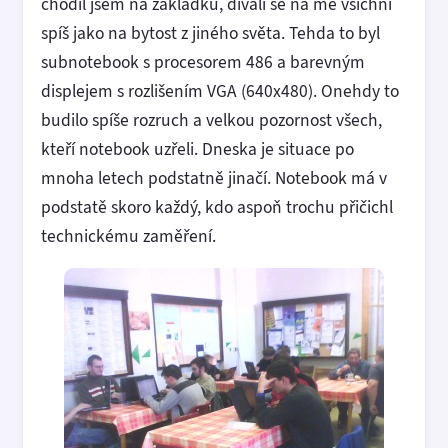
chodil jsem na základku, dívali se na mě všichni
spíš jako na bytost z jiného světa. Tehda to byl
subnotebook s procesorem 486 a barevným
displejem s rozlišením VGA (640x480). Onehdy to
budilo spíše rozruch a velkou pozornost všech,
kteří notebook uzřeli. Dneska je situace po
mnoha letech podstatně jinačí. Notebook má v
podstatě skoro každý, kdo aspoň trochu přičichl
technickému zaměření.