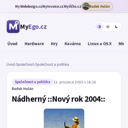
MyWebdesign.cz
MyInvoice.cz
MyÚčto.cz
Radek Hulán
My
Ego
.cz
Úvod
Hardware
Hry
Kavárna
Linux a OS X
Micr
Úvod
›
Společnost
›
Společnost a politika
Společnost a politika
31. prosince 2003 v 16:16
Radek Hulán
Nádherný ::Nový rok 2004::