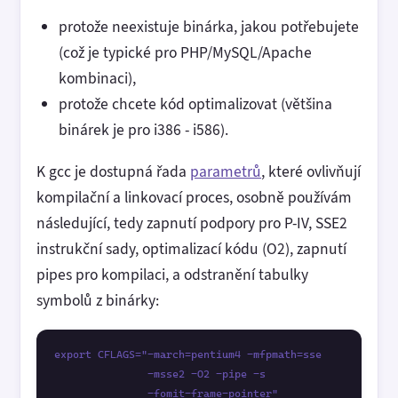
protože neexistuje binárka, jakou potřebujete
(což je typické pro PHP/MySQL/Apache
kombinaci),
protože chcete kód optimalizovat (většina
binárek je pro i386 - i586).
K gcc je dostupná řada
parametrů
, které ovlivňují
kompilační a linkovací proces, osobně používám
následující, tedy zapnutí podpory pro P-IV, SSE2
instrukční sady, optimalizací kódu (O2), zapnutí
pipes pro kompilaci, a odstranění tabulky
symbolů z binárky:
export CFLAGS="-march=pentium4 -mfpmath=sse 

               -msse2 -O2 -pipe -s

               -fomit-frame-pointer"