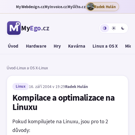
MyWebdesign.cz
MyInvoice.cz
MyÚčto.cz
Radek Hulán
My
Ego
.cz
Úvod
Hardware
Hry
Kavárna
Linux a OS X
Micr
Úvod
›
Linux a OS X
›
Linux
Linux
16. září 2004 v 19:29
Radek Hulán
Kompilace a optimalizace na
Linuxu
Pokud kompilujete na Linuxu, jsou pro to 2
důvody: