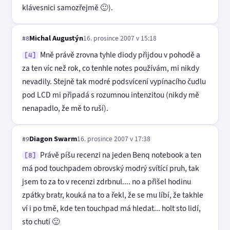
klávesnici samozřejmě 🙂).
Michal Augustýn
16. prosince 2007 v 15:18
#8
Mně právě zrovna tyhle diody přijdou v pohodě a
[4]
za ten víc než rok, co tenhle notes používám, mi nikdy
nevadily. Stejně tak modré podsvícení vypínacího čudlu
pod LCD mi připadá s rozumnou intenzitou (nikdy mě
nenapadlo, že mě to ruší).
Diagon Swarm
16. prosince 2007 v 17:38
#9
Právě píšu recenzi na jeden Benq notebook a ten
[8]
má pod touchpadem obrovský modrý svítící pruh, tak
jsem to za to v recenzi zdrbnul.... no a přišel hodinu
zpátky bratr, kouká na to a řekl, že se mu líbí, že takhle
ví i po tmě, kde ten touchpad má hledat... holt sto lidí,
sto chutí 🙂