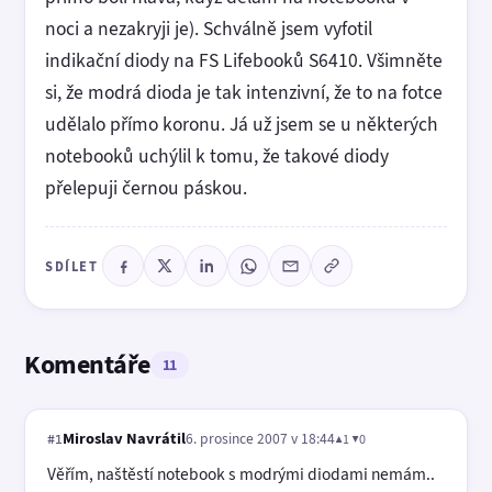
noci a nezakryji je). Schválně jsem vyfotil
indikační diody na FS Lifebooků S6410. Všimněte
si, že modrá dioda je tak intenzivní, že to na fotce
udělalo přímo koronu. Já už jsem se u některých
notebooků uchýlil k tomu, že takové diody
přelepuji černou páskou.
SDÍLET
Komentáře
11
Miroslav Navrátil
6. prosince 2007 v 18:44
▲1 ▼0
#1
Věřím, naštěstí notebook s modrými diodami nemám..