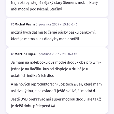
Nejlepší byl stejně nějaký starý Siemens mobil, který
měl modré podsvícení. Strašný...
Michal Vácha
6. prosince 2007 v 19:16
▲1 ▼0
#2
možná bych dal místo černé pásky pásku bankovní,
která je matná a jas diody by mohla snížit
Martin Hujer
6. prosince 2007 v 20:58
▲1 ▼0
#3
Já mam na notebooku dvě modré diody - obě pro wifi -
jedna je na tlačítku kus od displeje a druhá je u
ostatních indikačních diod.
A na nových reproduktorech (Logitech Z-3e), které mám
asi dva týdnu je na ovladači ještě svítivější modrá d.
Ještě DVD přehrávač má super modrou diodu, ale ta už
je delší dobu přelepená 😉