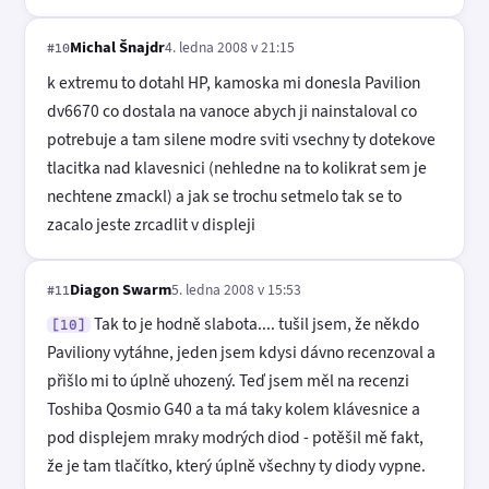
Michal Šnajdr
4. ledna 2008 v 21:15
#10
k extremu to dotahl HP, kamoska mi donesla Pavilion
dv6670 co dostala na vanoce abych ji nainstaloval co
potrebuje a tam silene modre sviti vsechny ty dotekove
tlacitka nad klavesnici (nehledne na to kolikrat sem je
nechtene zmackl) a jak se trochu setmelo tak se to
zacalo jeste zrcadlit v displeji
Diagon Swarm
5. ledna 2008 v 15:53
#11
Tak to je hodně slabota.... tušil jsem, že někdo
[10]
Paviliony vytáhne, jeden jsem kdysi dávno recenzoval a
přišlo mi to úplně uhozený. Teď jsem měl na recenzi
Toshiba Qosmio G40 a ta má taky kolem klávesnice a
pod displejem mraky modrých diod - potěšil mě fakt,
že je tam tlačítko, který úplně všechny ty diody vypne.