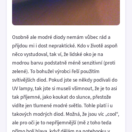
Osobně ale modré diody nemám vůbec rád a
přijdou mi i dost nepraktické. Kdo v životě aspoň
něco vystudoval, tak ví, že lidské oko je na
modrou barvu podstatně méně senzitivní (proti
zelené). To bohužel výrobci řeší použitím
svítivějších diod. Pokud jste se někdy podívali do
UV lampy, tak jste si museli všimnout, že je to asi
tak příjemné, jako koukat do slunce, přestože
vidíte jen tlumené modré světlo. Tohle platí i u
takových modrých diod. Možná, že jsou víc „cool“,
ale pro oči je to nepříjemnější (mě z toho teda
přímo bolí hlava, když dělám na notebooku v