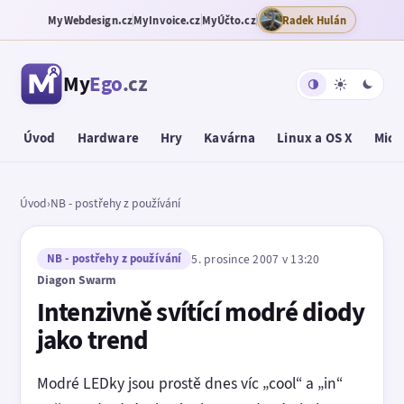
MyWebdesign.cz
MyInvoice.cz
MyÚčto.cz
Radek Hulán
My
Ego
.cz
Úvod
Hardware
Hry
Kavárna
Linux a OS X
Micr
Úvod
›
NB - postřehy z používání
NB - postřehy z používání
5. prosince 2007 v 13:20
Diagon Swarm
Intenzivně svítící modré diody
jako trend
Modré LEDky jsou prostě dnes víc „cool“ a „in“