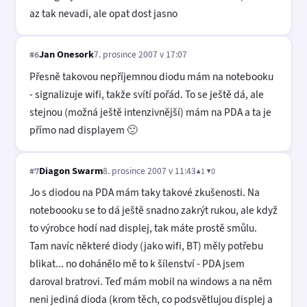
az tak nevadi, ale opat dost jasno
Jan Onesork
7. prosince 2007 v 17:07
#6
Přesně takovou nepříjemnou diodu mám na notebooku
- signalizuje wifi, takže svítí pořád. To se ještě dá, ale
stejnou (možná ještě intenzivnější) mám na PDA a ta je
přímo nad displayem 🙁
Diagon Swarm
8. prosince 2007 v 11:43
▲1 ▼0
#7
Jo s diodou na PDA mám taky takové zkušenosti. Na
noteboooku se to dá ještě snadno zakrýt rukou, ale když
to výrobce hodí nad displej, tak máte prostě smůlu.
Tam navíc některé diody (jako wifi, BT) měly potřebu
blikat... no dohánělo mě to k šílenství - PDA jsem
daroval bratrovi. Teď mám mobil na windows a na něm
neni jediná dioda (krom těch, co podsvětlujou displej a