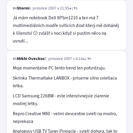
Storm
6. prosince 2007 v 21:55
▲1 ▼0
#4
Já mám notebook Dell XPSm1210 a ten má 7
multimediálních modře svítících diod který mě doháněj
k šílenství 🙁 zvlášť v noci když si pustim něco na
usnutí...
Mikhi Oveckos
7. prosince 2007 v 8:14
▲1 ▼0
#5
Moje momentalne PC tento trend len potvrdzuju.
Skrinka Thermaltake LANBOX - priserne silno svietiaca
letka.
LCD Samsung 226BW - este intenzivnejsie ziarenie
modrej letky.
Repro Creative M80 - velmi devcentne svieti na modro,
neprekaza
Analogovy USB TV Tuner Pinnacle - svieti dohora, tak to