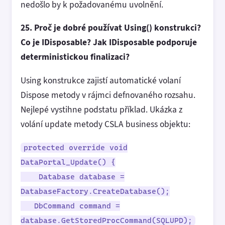
nedošlo by k požadovanému uvolnění.
25. Proč je dobré používat Using() konstrukci?
Co je IDisposable? Jak IDisposable podporuje
deterministickou finalizaci?
Using konstrukce zajistí automatické volaní
Dispose metody v rájmci defnovaného rozsahu.
Nejlepé vystihne podstatu příklad. Ukázka z
volání update metody CSLA business objektu:
protected override void
DataPortal_Update() {
Database database =
DatabaseFactory.CreateDatabase();
DbCommand command =
database.GetStoredProcCommand(SQLUPD);