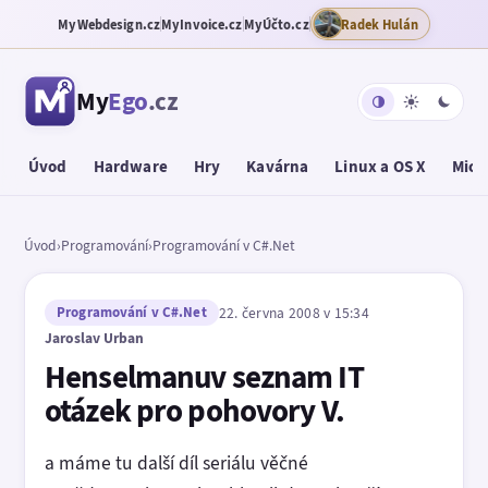
MyWebdesign.cz
MyInvoice.cz
MyÚčto.cz
Radek Hulán
My
Ego
.cz
Úvod
Hardware
Hry
Kavárna
Linux a OS X
Micr
Úvod
›
Programování
›
Programování v C#.Net
Programování v C#.Net
22. června 2008 v 15:34
Jaroslav Urban
Henselmanuv seznam IT
otázek pro pohovory V.
a máme tu další díl seriálu věčné