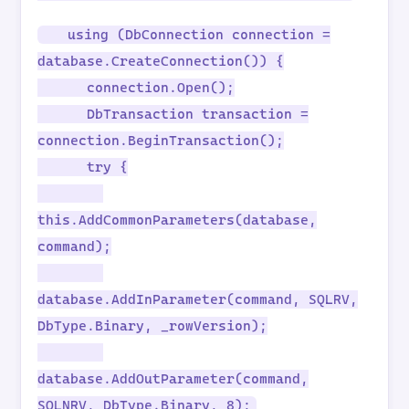
using (DbConnection connection =
database.CreateConnection()) {
connection.Open();
DbTransaction transaction =
connection.BeginTransaction();
try {
this.AddCommonParameters(database,
command);
database.AddInParameter(command, SQLRV,
DbType.Binary, _rowVersion);
database.AddOutParameter(command,
SQLNRV, DbType.Binary, 8);