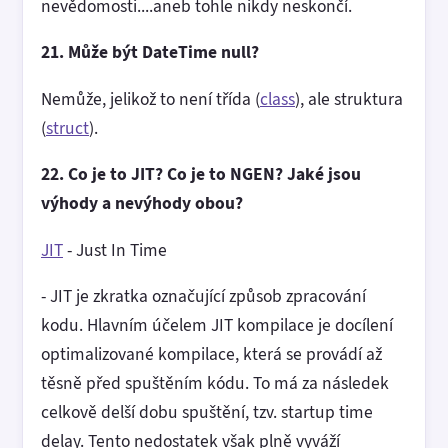
nevědomosti....aneb tohle nikdy neskončí.
21. Může být DateTime null?
Nemůže, jelikož to není třída (
class
), ale struktura
(
struct
).
22. Co je to JIT? Co je to NGEN? Jaké jsou
výhody a nevýhody obou?
JIT
- Just In Time
- JIT je zkratka označující způsob zpracování
kodu. Hlavním účelem JIT kompilace je docílení
optimalizované kompilace, která se provádí až
těsně před spuštěním kódu. To má za následek
celkově delší dobu spuštění, tzv. startup time
delay. Tento nedostatek však plně vyváží