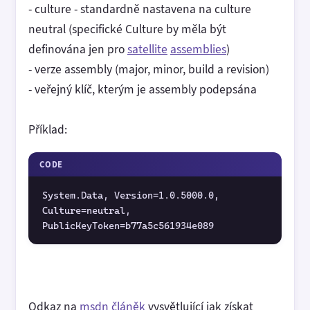
- culture - standardně nastavena na culture
neutral (specifické Culture by měla být
definována jen pro
satellite
assemblies
)
- verze assembly (major, minor, build a revision)
- veřejný klíč, kterým je assembly podepsána
Příklad:
CODE
System.Data, Version=1.0.5000.0, 
Culture=neutral,   
PublicKeyToken=b77a5c561934e089
Odkaz na
msdn článěk
vysvětlující jak získat