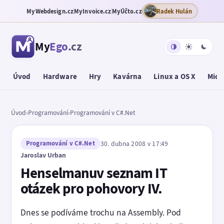
MyWebdesign.cz
MyInvoice.cz
MyÚčto.cz
Radek Hulán
My
Ego
.cz
Úvod
Hardware
Hry
Kavárna
Linux a OS X
Micr
Úvod
›
Programování
›
Programování v C#.Net
Programování v C#.Net
30. dubna 2008 v 17:49
Jaroslav Urban
Henselmanuv seznam IT
otázek pro pohovory IV.
Dnes se podíváme trochu na Assembly. Pod