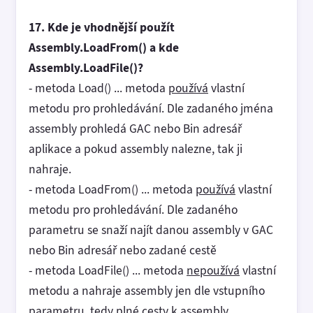
17. Kde je vhodnější použít
Assembly.LoadFrom() a kde
Assembly.LoadFile()?
- metoda Load() ... metoda
používá
vlastní
metodu pro prohledávání. Dle zadaného jména
assembly prohledá GAC nebo Bin adresář
aplikace a pokud assembly nalezne, tak ji
nahraje.
- metoda LoadFrom() ... metoda
používá
vlastní
metodu pro prohledávání. Dle zadaného
parametru se snaží najít danou assembly v GAC
nebo Bin adresář nebo zadané cestě
- metoda LoadFile() ... metoda
nepoužívá
vlastní
metodu a nahraje assembly jen dle vstupního
parametru, tedy plné cesty k assembly.