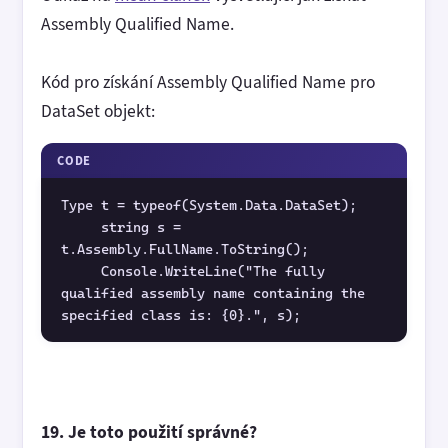
Assembly Qualified Name.
Kód pro získání Assembly Qualified Name pro
DataSet objekt:
CODE
Type t = typeof(System.Data.DataSet);
     string s = 
t.Assembly.FullName.ToString();
     Console.WriteLine("The fully 
qualified assembly name containing the 
specified class is: {0}.", s);
19. Je toto použití správné?