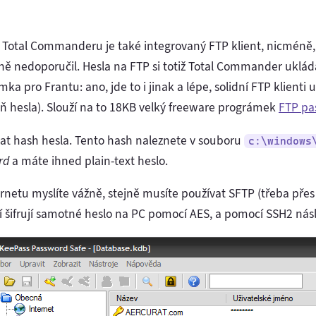
 Total Commanderu je také integrovaný FTP klient, nicméně,
ilně nedoporučil. Hesla na FTP si totiž Total Commander uklá
a pro Frantu: ano, jde to i jinak a lépe, solidní FTP klienti u
poň hesla). Slouží na to 18KB velký freeware prográmek
FTP pa
t hash hesla. Tento hash naleznete v souboru
c:\windows
rd
a máte ihned plain-text heslo.
netu myslíte vážně, stejně musíte používat SFTP (třeba přes S
eří šifrují samotné heslo na PC pomocí AES, a pomocí SSH2 nás