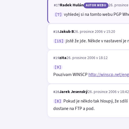
Radek Hulán
26. prosince
#17
AUTOR WEBU
vyhledej si na tomto webu PGP Who
[7]
Jakub B
26. prosince 2006 v 15:20
#18
jistě že jde. Někde v nastavení je
[15]
zita
26. prosince 2006 v 18:12
#19
[9]
Pouzivam WINSCP
http://winscp.net/en
Jarek Jesenský
26. prosince 2006 v 18:42
#20
Pokud je někdo tak hloupý, že sdíl
[8]
dostane na FTP a pod.