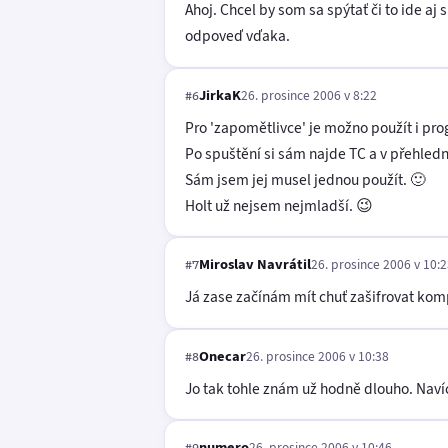
Ahoj. Chcel by som sa spýtať či to ide aj
odpoveď vďaka.
JirkaK
26. prosince 2006 v 8:22
#6
Pro 'zapomětlivce' je možno použít i p
Po spuštění si sám najde TC a v přehledn
Sám jsem jej musel jednou použít. 🙂
Holt už nejsem nejmladší. 😉
Miroslav Navrátil
26. prosince 2006 v 10:
#7
Já zase začínám mít chuť zašifrovat kompl
Onecar
26. prosince 2006 v 10:38
#8
Jo tak tohle znám už hodně dlouho. Navíc
numero
26. prosince 2006 v 10:46