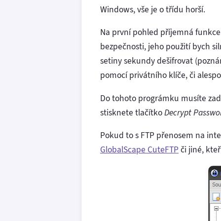
Windows, vše je o třídu horší.
Na první pohled příjemná funkce
bezpečnosti, jeho použití bych s
setiny sekundy dešifrovat (poznámk
pomocí privátního klíče, či ales
Do tohoto prográmku musíte zada
stisknete tlačítko
Decrypt Passwo
Pokud to s FTP přenosem na inter
GlobalScape CuteFTP
či jiné, kt