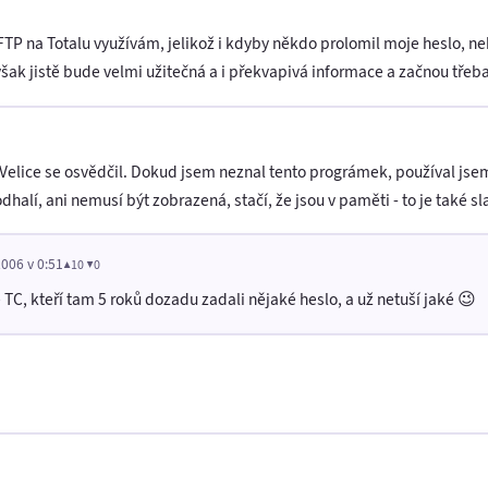
P na Totalu využívám, jelikož i kdyby někdo prolomil moje heslo, n
však jistě bude velmi užitečná a i překvapivá informace a začnou třeb
Velice se osvědčil. Dokud jsem neznal tento prográmek, používal jsem
halí, ani nemusí být zobrazená, stačí, že jsou v paměti - to je také sl
2006 v 0:51
▲10 ▼0
e TC, kteří tam 5 roků dozadu zadali nějaké heslo, a už netuší jaké 😉