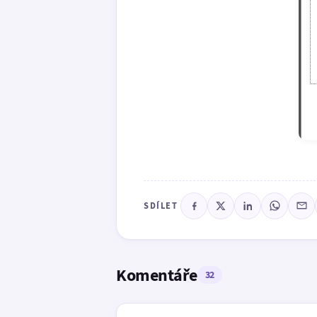
SDÍLET
Komentáře
32