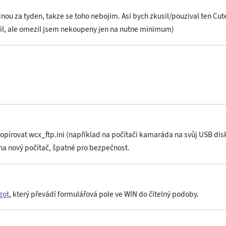
ou za tyden, takze se toho nebojim. Asi bych zkusil/pouzival ten Cute
il, ale omezil jsem nekoupeny jen na nutne minimum)
kopírovat wcx_ftp.ini (například na počítači kamaráda na svůj USB disk
 na nový počítač, špatné pro bezpečnost.
got
, který převádí formulářová pole ve WIN do čitelný podoby.