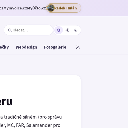
cz
MyInvoice.cz
MyÚčto.cz
Radek Hulán
tečky
Webdesign
Fotogalerie
eru
a tradičně silném (pro správu
der, MC, FAR, Salamander pro