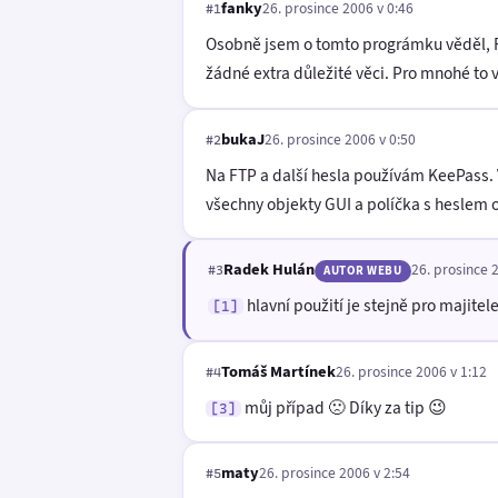
fanky
26. prosince 2006 v 0:46
#1
Osobně jsem o tomto prográmku věděl, FT
žádné extra důležité věci. Pro mnohé to 
bukaJ
26. prosince 2006 v 0:50
#2
Na FTP a další hesla používám KeePass. 
všechny objekty GUI a políčka s heslem od
Radek Hulán
26. prosince 
#3
AUTOR WEBU
hlavní použití je stejně pro majitel
[1]
Tomáš Martínek
26. prosince 2006 v 1:12
#4
můj případ 🙁 Díky za tip 😉
[3]
maty
26. prosince 2006 v 2:54
#5