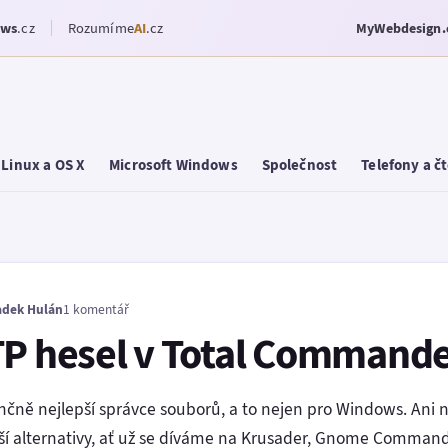
ows
.cz
Rozumíme
AI
.cz
MyWebdesign.
Linux a OS X
Microsoft Windows
Společnost
Telefony a č
adek Hulán
1 komentář
TP hesel v Total Command
čně nejlepší správce souborů, a to nejen pro Windows. Ani n
ší alternativy, ať už se díváme na Krusader, Gnome Comman