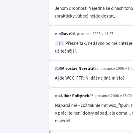
Jenom drobnost: Nejedná se o hash toho h
(prakticky vůbec) nejde dostat,
Dave
26. prosince 2006 v 13:27
#14
Přesně tak, nedávno po mě chtěl jed
[3]
užitečnější.
Miroslav Navrátil
26. prosince 2006 v 14
#15
A jde WCX_FTP.INI dát na jiné místo?
Libor Foltýnek
26. prosince 2006 v 15:00
#16
Napadá mě - což takhle mít wcx_ftp.ini z
v práci to není dobrý nápad, ale doma...
nevěděl.