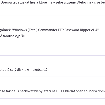
 s Operou teda získat heslá ktoré má v sebe uložené. Alebo inak či je 
rográmek "Windows (Total) Commander FTP Password Ripper v1.4".
é tabulce vypíše.
23
etně celý disk... A hrozně... 😉
 se tak dají i hackovat weby, stačí na DC++ hledat onen soubor a doma 