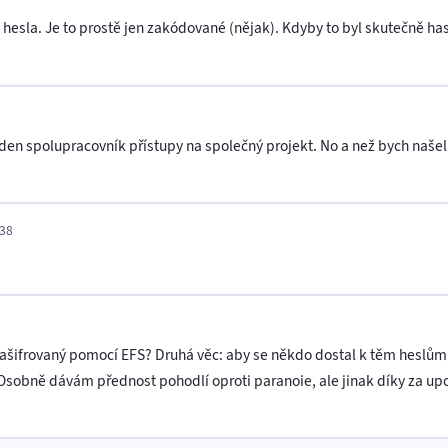
esla. Je to prostě jen zakódované (nějak). Kdyby to byl skutečně hash,
en spolupracovník přístupy na společný projekt. No a než bych našel 
:38
ašifrovaný pomocí EFS? Druhá věc: aby se někdo dostal k těm heslům, m
 Osobně dávám přednost pohodlí oproti paranoie, ale jinak díky za upo