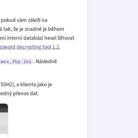
 pokud vám záleží na
dá tak, že je snadné je během
mí interní databázi hesel šifrovat
ssword decrypting tool 1.2
.
. Následně
\wcx_ftp.ini
SH2), a klienta jako je
ledný přenos dat.