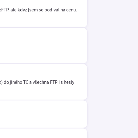
FTP, ale kdyz jsem se podival na cenu.
) do jiného TC a všechna FTP i s hesly