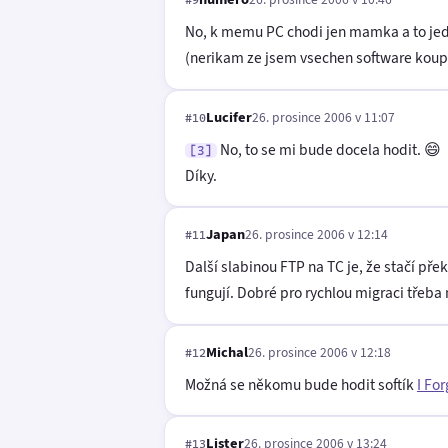
#9
No, k memu PC chodi jen mamka a to jedn
(nerikam ze jsem vsechen software koup
Lucifer
26. prosince 2006 v 11:07
#10
No, to se mi bude docela hodit. 😄
[3]
Díky.
Japan
26. prosince 2006 v 12:14
#11
Další slabinou FTP na TC je, že stačí pře
fungují. Dobré pro rychlou migraci třeba
Michal
26. prosince 2006 v 12:18
#12
Možná se někomu bude hodit softík
I For
Lister
26. prosince 2006 v 13:24
#13