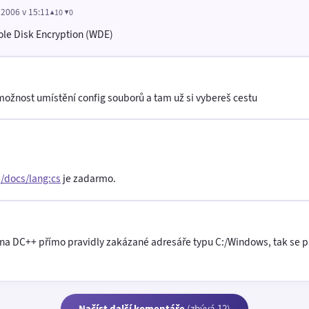
 2006 v 15:11
▲10 ▼0
le Disk Encryption (WDE)
 možnost umístění config souborů a tam už si vybereš cestu
g/docs/lang:cs
je zadarmo.
í na DC++ přímo pravidly zakázané adresáře typu C:/Windows, tak se p