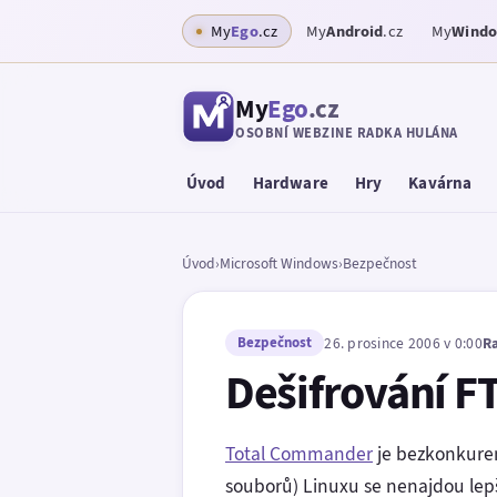
My
Ego
.cz
My
Android
.cz
My
Wind
My
Ego
.cz
OSOBNÍ WEBZINE RADKA HULÁNA
Úvod
Hardware
Hry
Kavárna
Úvod
›
Microsoft Windows
›
Bezpečnost
Bezpečnost
26. prosince 2006 v 0:00
R
Dešifrování F
Total Commander
je bezkonkuren
souborů) Linuxu se nenajdou lep