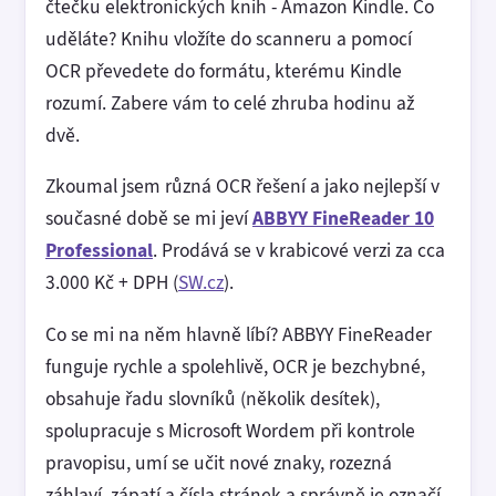
čtečku elektronických knih - Amazon Kindle. Co
uděláte? Knihu vložíte do scanneru a pomocí
OCR převedete do formátu, kterému Kindle
rozumí. Zabere vám to celé zhruba hodinu až
dvě.
Zkoumal jsem různá OCR řešení a jako nejlepší v
současné době se mi jeví
ABBYY FineReader 10
Professional
. Prodává se v krabicové verzi za cca
3.000 Kč + DPH (
SW.cz
).
Co se mi na něm hlavně líbí? ABBYY FineReader
funguje rychle a spolehlivě, OCR je bezchybné,
obsahuje řadu slovníků (několik desítek),
spolupracuje s Microsoft Wordem při kontrole
pravopisu, umí se učit nové znaky, rozezná
záhlaví, zápatí a čísla stránek a správně je označí