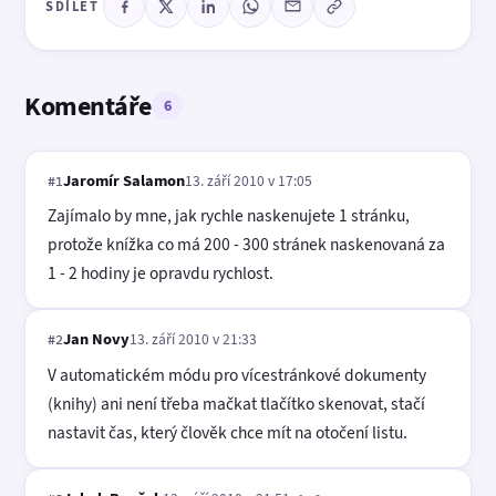
SDÍLET
Komentáře
6
Jaromír Salamon
13. září 2010 v 17:05
#1
Zajímalo by mne, jak rychle naskenujete 1 stránku,
protože knížka co má 200 - 300 stránek naskenovaná za
1 - 2 hodiny je opravdu rychlost.
Jan Novy
13. září 2010 v 21:33
#2
V automatickém módu pro vícestránkové dokumenty
(knihy) ani není třeba mačkat tlačítko skenovat, stačí
nastavit čas, který člověk chce mít na otočení listu.