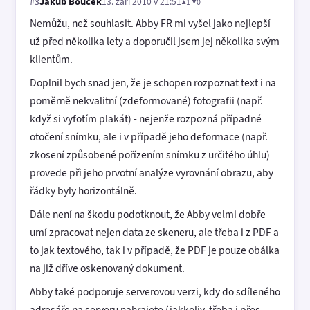
Jakub Bouček
13. září 2010 v 21:51
▲1 ▼0
#3
Nemůžu, než souhlasit. Abby FR mi vyšel jako nejlepší
už před několika lety a doporučil jsem jej několika svým
klientům.
Doplnil bych snad jen, že je schopen rozpoznat text i na
poměrně nekvalitní (zdeformované) fotografii (např.
když si vyfotím plakát) - nejenže rozpozná případné
otočení snímku, ale i v případě jeho deformace (např.
zkosení způsobené pořízením snímku z určitého úhlu)
provede při jeho prvotní analýze vyrovnání obrazu, aby
řádky byly horizontálně.
Dále není na škodu podotknout, že Abby velmi dobře
umí zpracovat nejen data ze skeneru, ale třeba i z PDF a
to jak textového, tak i v případě, že PDF je pouze obálka
na již dříve oskenovaný dokument.
Abby také podporuje serverovou verzi, kdy do sdíleného
adresáře na serveru nahrajete (jakkoliv, třeba i přes