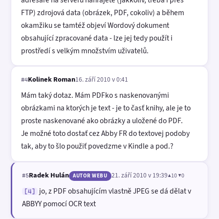
FTP) zdrojová data (obrázek, PDF, cokoliv) a během
okamžiku se tamtéž objeví Wordový dokument
obsahující zpracované data - lze jej tedy použít i
prostředí s velkým množstvím uživatelů.
Kolinek Roman
16. září 2010 v 0:41
#4
Mám taký dotaz. Mám PDFko s naskenovanými
obrázkami na ktorých je text - je to časť knihy, ale je to
proste naskenované ako obrázky a uložené do PDF.
Je možné toto dostať cez Abby FR do textovej podoby
tak, aby to šlo použiť povedzme v Kindle a pod.?
Radek Hulán
21. září 2010 v 19:39
▲10 ▼0
#5
AUTOR WEBU
jo, z PDF obsahujícím vlastně JPEG se dá dělat v
[4]
ABBYY pomocí OCR text