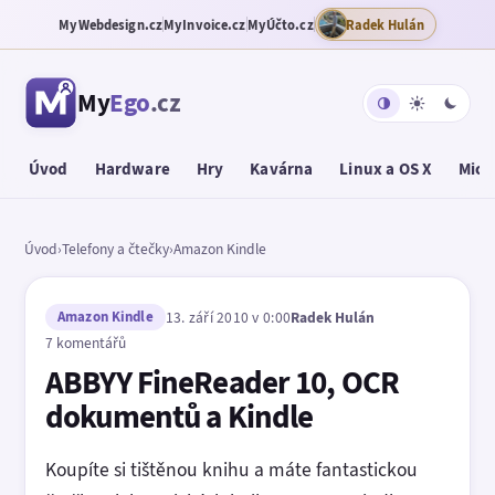
MyWebdesign.cz
MyInvoice.cz
MyÚčto.cz
Radek Hulán
My
Ego
.cz
Úvod
Hardware
Hry
Kavárna
Linux a OS X
Micr
Úvod
›
Telefony a čtečky
›
Amazon Kindle
Amazon Kindle
13. září 2010 v 0:00
Radek Hulán
7 komentářů
ABBYY FineReader 10, OCR
dokumentů a Kindle
Koupíte si tištěnou knihu a máte fantastickou