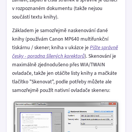
v rozpoznaném dokumentu (takže nejsou
součástí textu knihy).
Základem je samozřejmě naskenování dané
knihy (používám Canon MP640 multifunkční
tiskárnu / skener; kniha v ukázce je
Pište správně
česky - poradna šílených korektorů
). Skenování je
maximálně zjednodušeno přes WIA/TWAIN
ovladače, takže jen otáčíte listy knihy a mačkáte
tlačítko "Skenovat", podle potřeby můžete ale
samozřejmě použít nativní ovladače skeneru: