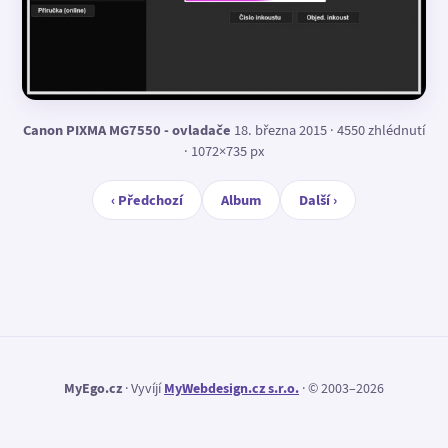
Canon PIXMA MG7550 - ovladače
18. března 2015 · 4550 zhlédnutí
· 1072×735 px
‹ Předchozí
Album
Další ›
MyEgo.cz
· Vyvíjí
MyWebdesign.cz s.r.o.
· © 2003–2026