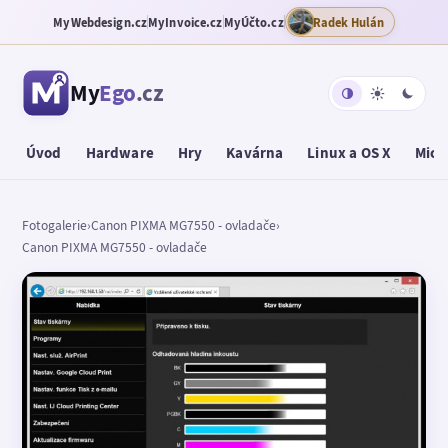
MyWebdesign.cz
MyInvoice.cz
MyÚčto.cz
Radek Hulán
My
Ego
.cz
Úvod
Hardware
Hry
Kavárna
Linux a OS X
Micr
Fotogalerie
›
Canon PIXMA MG7550 - ovladače
›
Canon PIXMA MG7550 - ovladače