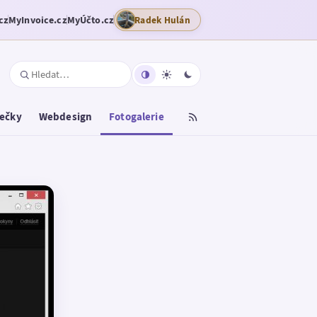
cz
MyInvoice.cz
MyÚčto.cz
Radek Hulán
tečky
Webdesign
Fotogalerie