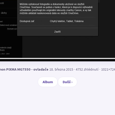
non PIXMA MG7550 - ovladače
18. března 2015 · 4752 zhlédnutí · 1021×72
Album
Další ›