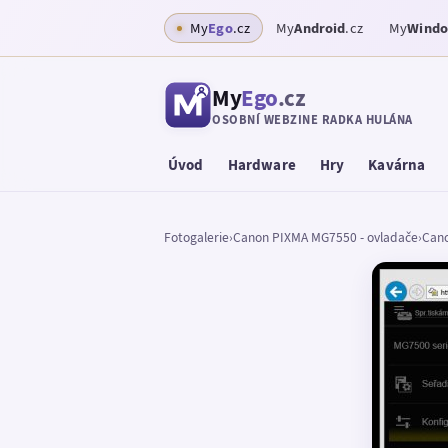
My
Ego
.cz
My
Android
.cz
My
Wind
My
Ego
.cz
OSOBNÍ WEBZINE RADKA HULÁNA
Úvod
Hardware
Hry
Kavárna
Fotogalerie
›
Canon PIXMA MG7550 - ovladače
›
Cano