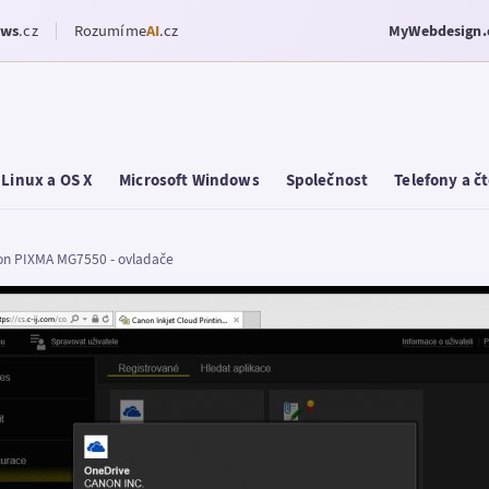
ows
.cz
Rozumíme
AI
.cz
MyWebdesign.
Linux a OS X
Microsoft Windows
Společnost
Telefony a č
n PIXMA MG7550 - ovladače