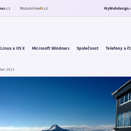
ows
.cz
Rozumíme
AI
.cz
MyWebdesign.
Linux a OS X
Microsoft Windows
Společnost
Telefony a č
cher 2013