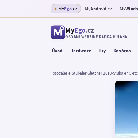
My
Ego
.cz
My
Android
.cz
My
Wind
My
Ego
.cz
OSOBNÍ WEBZINE RADKA HULÁNA
Úvod
Hardware
Hry
Kavárna
Fotogalerie
›
Stubaier Gletcher 2013
›
Stubaier Glet