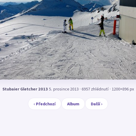
Stubaier Gletcher 2013
5. prosince 2013 · 6957 zhlédnutí · 1200×896 px
‹ Předchozí
Album
Další ›