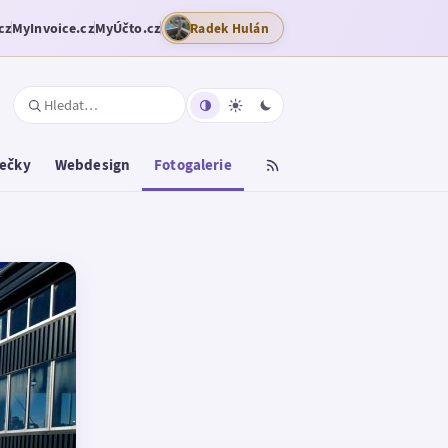
cz
MyInvoice.cz
MyÚčto.cz
Radek Hulán
tečky
Webdesign
Fotogalerie