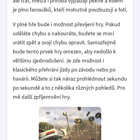
ale trať, města i příroda vypadají pěkně a kolem
je plno fanoušků, kteří mohutně povzbuzují a fotí.
V plné hře bude i možnost převíjení hry. Pokud
uděláte chybu a nabouráte, budete se moci
vrátit zpět a svojí chybu opravit. Samozřejmě
bude tento prvek hry omezen, aby nedošlo k
většímu zjednodušení. Je zde možnost i
klasického přehrání jízdy po závodu nebo po
havárii. Můžete si tak náraz prohlédnout sekundu
po sekundě a to z několika různých pohledů. Pro
mě další zpříjemnění hry.