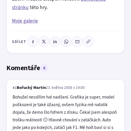
stránku
této hry.
Moje galerie
SDÍLET
Komentáře
6
Bořucký Martin
23. května 2008 v 19:00
#1
Bohužel nesdílím tvé nadšení. Grafika je super, model
poškození je také úžasný, ovšem fyzika mě natolik
dojala, že demo šlo fofrem z disku. Čekal jsem alespoň
trošku reálnosti 🙁 Hlavně chování v zatáčkách. Auto
jede jako po kolejích, zatáčí jak F1. Mě holt baví si si s