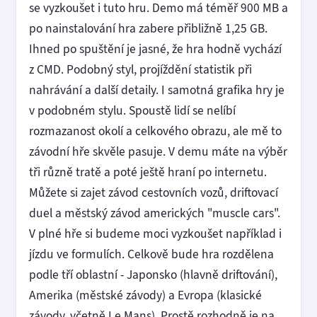
se vyzkoušet i tuto hru. Demo má téměř 900 MB a
po nainstalování hra zabere přibližně 1,25 GB.
Ihned po spuštění je jasné, že hra hodně vychází
z CMD. Podobný styl, projíždění statistik při
nahrávání a další detaily. I samotná grafika hry je
v podobném stylu. Spoustě lidí se nelíbí
rozmazanost okolí a celkového obrazu, ale mě to
závodní hře skvěle pasuje. V demu máte na výběr
tři různě tratě a poté ještě hraní po internetu.
Můžete si zajet závod cestovních vozů, driftovací
duel a městský závod amerických "muscle cars".
V plné hře si budeme moci vyzkoušet například i
jízdu ve formulích. Celkově bude hra rozdělena
podle tří oblastní - Japonsko (hlavně driftování),
Amerika (městské závody) a Evropa (klasické
závody, včetně Le Mans). Prostě rozhodně je na