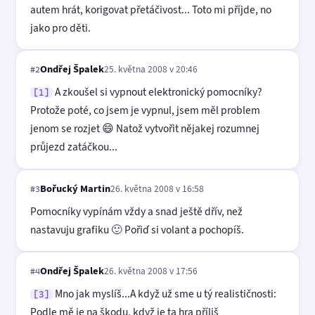
autem hrát, korigovat přetáčivost... Toto mi příjde, no
jako pro děti.
Ondřej Špalek
25. května 2008 v 20:46
#2
A zkoušel si vypnout elektronický pomocníky?
[1]
Protože poté, co jsem je vypnul, jsem měl problem
jenom se rozjet 😄 Natož vytvořit nějakej rozumnej
průjezd zatáčkou...
Bořucký Martin
26. května 2008 v 16:58
#3
Pomocníky vypínám vždy a snad ještě dřív, než
nastavuju grafiku 🙂 Pořiď si volant a pochopíš.
Ondřej Špalek
26. května 2008 v 17:56
#4
Mno jak myslíš...A když už sme u tý realističnosti:
[3]
Podle mě je na škodu, když je ta hra příliš