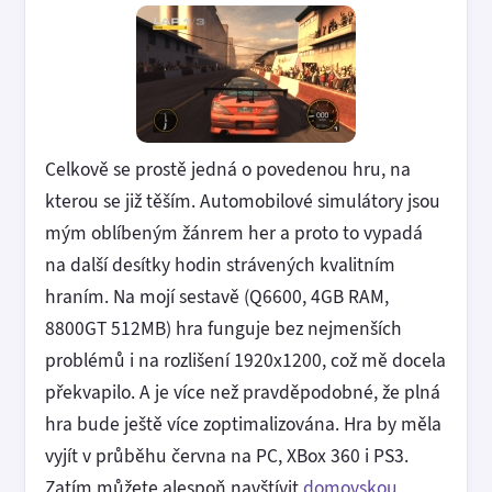
Celkově se prostě jedná o povedenou hru, na
kterou se již těším. Automobilové simulátory jsou
mým oblíbeným žánrem her a proto to vypadá
na další desítky hodin strávených kvalitním
hraním. Na mojí sestavě (Q6600, 4GB RAM,
8800GT 512MB) hra funguje bez nejmenších
problémů i na rozlišení 1920x1200, což mě docela
překvapilo. A je více než pravděpodobné, že plná
hra bude ještě více zoptimalizována. Hra by měla
vyjít v průběhu června na PC, XBox 360 i PS3.
Zatím můžete alespoň navštívit
domovskou