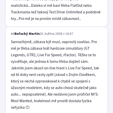
realistická...Daleko ví mě baví třeba FlatOut nebo
Trackmania než takový Test Drive Unlimited a podobné
hry...Pro mě je na prvním místě zábavnost..
Bořucký Martin
26. května 2008 v 18:47
#5
Samozřejmě, zábava být musí, naprostý souhlas. Pro
mě je třeba zábava hrát hardcore simulátory (GT
Legends, GTR2, Live For Speed, rFactor). Těžko se to
vysvětluje, ale jednou k tomu třeba dojdeš sám.
Jakmile jsem okusil on-line hraní s Live For Speed, tak
od té doby není cesty zpět (závod s živým člověkem,
který se nechá vyprovokovat k chybě ve spojení s
úžasným modelem, kdy se auto chová skutečně jako
auto... nepopsatelné). Ale nedávno jsem profrčel NFS:
Most Wanted, hratelnost mě prostě dostala fyzika
nefyzika 🙂