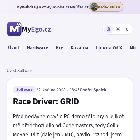
MyWebdesign.cz
MyInvoice.cz
MyÚčto.cz
Radek Hulán
My
Ego
.cz
Úvod
Hardware
Hry
Kavárna
Linux a OS X
Micr
Úvod
›
Software
Software
22. května 2008 v 18:45
Ondřej Špalek
Race Driver: GRID
Před nedávnem vyšlo PC demo této hry a jelikož
mě předchozí dílo od Codemasters, tedy Colin
McRae: Dirt (dále jen CMD), bavilo, rozhodl jsem