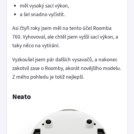
měl vysoký sací výkon,
a šel snadno vyčistit.
Asi čtyři roky jsem měl na tento účel Roomba
760. Vyhovoval, ale chtěl jsem vyšší sací výkon, a
taky něco na vytírání.
Vyzkoušel jsem pár dalších vysavačů, a nakonec
zakotvil zase o Roomby, akorát novějšího modelu.
Z mého pohledu je totiž nejlepší.
Neato