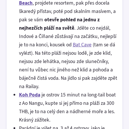
Beach
, projdete resortem, pak přes docela
škaredý přístav, poté pod skalním masívem, a
pak se vám
otevře pohled na jednu z
nejhezčích pláží na světě
. Jděte co nejdál,
Indové a Číňané zůstávají na začátku, nejlepší
je to na konci, kousek od
Bat Cave
(tam se dá
vylézt). Na této pláži nejsou lodě, je zde klid,
nejsou zde lehátka, nejsou zde slunečníky,
není tu vůbec nic jiného než klid a pohoda a
báječně čistá voda. Na jídlo si pak zajděte zpět
na Railay.
Koh Poda
je ostrov 15 minut na long-tail boat
z Ao Nangu, kupte si jej přímo na pláži za 300
THB, je to na celý den a nádherné moře a les.
Krásný zážitek.
Parádní je výlet na 3 až 4 ostrovy, jako je