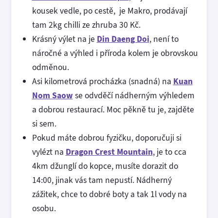
kousek vedle, po cestě, je Makro, prodávají
tam 2kg chilli ze zhruba 30 Kč.
Krásný výlet na je
Din Daeng Doi
, není to
náročné a výhled i příroda kolem je obrovskou
odměnou.
Asi kilometrová procházka (snadná) na
Kuan
Nom Saow
se odvděčí nádherným výhledem
a dobrou restaurací. Moc pěkně tu je, zajděte
si sem.
Pokud máte dobrou fyzičku, doporučuji si
vylézt na
Dragon Crest Mountain
, je to cca
4km džunglí do kopce, musíte dorazit do
14:00, jinak vás tam nepustí. Nádherný
zážitek, chce to dobré boty a tak 1l vody na
osobu.