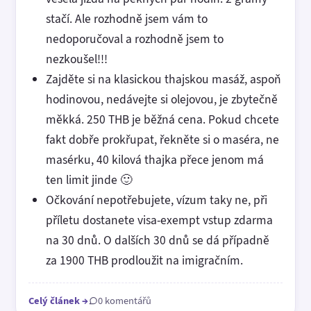
stačí. Ale rozhodně jsem vám to
nedoporučoval a rozhodně jsem to
nezkoušel!!!
Zajděte si na klasickou thajskou masáž, aspoň
hodinovou, nedávejte si olejovou, je zbytečně
měkká. 250 THB je běžná cena. Pokud chcete
fakt dobře prokřupat, řekněte si o maséra, ne
masérku, 40 kilová thajka přece jenom má
ten limit jinde 🙂
Očkování nepotřebujete, vízum taky ne, při
příletu dostanete visa-exempt vstup zdarma
na 30 dnů. O dalších 30 dnů se dá případně
za 1900 THB prodloužit na imigračním.
Celý článek
→
0 komentářů