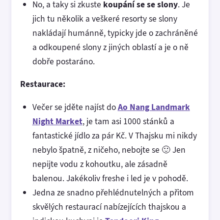
No, a taky si zkuste
koupání se se slony
. Je
jich tu několik a veškeré resorty se slony
nakládají humánně, typicky jde o zachráněné
a odkoupené slony z jiných oblastí a je o ně
dobře postaráno.
Restaurace:
Večer se jděte najíst do
Ao Nang Landmark
Night Market
, je tam asi 1000 stánků a
fantastické jídlo za pár Kč. V Thajsku mi nikdy
nebylo špatně, z ničeho, nebojte se 🙂 Jen
nepijte vodu z kohoutku, ale zásadně
balenou. Jakékoliv freshe i led je v pohodě.
Jedna ze snadno přehlédnutelných a přitom
skvělých restaurací nabízejících thajskou a