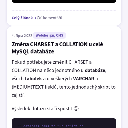
Celý článek
→
0 komentářů
4. října 2022
Webdesign, CMS
Změna CHARSET a COLLATION u celé
MySQL databáze
Pokud potřebujete změnit CHARSET a
COLLATION na něco jednotného u
databáze
,
všech
tabulek
a u veškerých
VARCHAR
a
(MEDIUM)
TEXT
fieldů, tento jednoduchý skript to
zajistí.
Výsledek dotazu stačí spustit 🙂
-- database name to run script on
