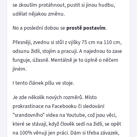
se zkouším protáhnout, pustit si jinou hudbu,
udělat nějakou změnu.
No a poslední dobou se
prostě postavím
.
Přesněji, zvednu si stůl z výšky 75 cm na 110 cm,
odsunu židli, stojím a pracuji. A najednou to zase
funguje, úžasně. Mentálně je to úplně o něčem
jiném.
I tento článek píšu ve stoje.
Je zde několik nových rozměrů. Místo
prokrastinace na Facebooku či sledování
"srandovního" videa na Youtube, což jsou věci,
které se stávají, když člověk sedí na židli, se opět
na 100% věnuji jen práci. Dám si třeba závazek,