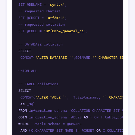
SET @DBNAME = 
'syntex'
;

-- requested charset

SET @CHSET = 
'utf8mb4'
;

-- requested collation

SET @COLL = 
'utf8mb4_general_ci'
;

SELECT
 CONCAT(
'ALTER DATABASE `'
,@DBNAME,
'` CHARACTER SET '
,@
UNION ALL

SELECT
 CONCAT(
'ALTER TABLE `'
,  T.table_name, 
'` CHARACTER SE
as
FROM
 information_schema.`COLLATION_CHARACTER_SET_APPLIC
JOIN
 information_schema.TABLES 
AS
WHERE
 T.table_schema = @DBNAME

AND
 (C.CHARACTER_SET_NAME != @CHSET 
OR
 C.COLLATION_NAM