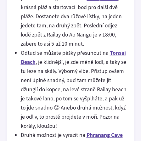
krásná pláž a startovací bod pro další dvě
pláže. Dostanete dva růžové lístky, na jeden
jedete tam, na druhý zpět. Poslední odjez
lodě zpět z Railay do Ao Nangu je v 18:00,
zabere to asi 5 až 10 minut.
Odtud se můžete pěšky přesunout na
Tonsai
Beach
, je klidnější, je zde méně lodí, a taky se
tu leze na skály. Výborný vibe. Přístup ovšem
není úplně snadný, buď tam můžete jít
džunglí do kopce, na levé straně Railay beach
je takové lano, po tom se vyšplháte, a pak už
to jde snadno 🙂 Anebo druhá možnost, když
je odliv, to prostě projdete v moři. Pozor na
korály, kloužou!
Druhá možnost je vyrazit na
Phranang Cave