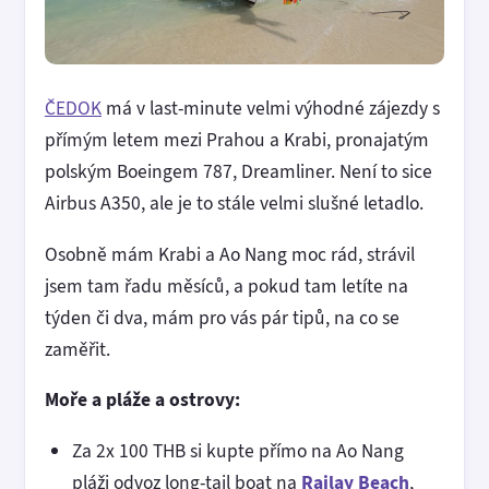
ČEDOK
má v last-minute velmi výhodné zájezdy s
přímým letem mezi Prahou a Krabi, pronajatým
polským Boeingem 787, Dreamliner. Není to sice
Airbus A350, ale je to stále velmi slušné letadlo.
Osobně mám Krabi a Ao Nang moc rád, strávil
jsem tam řadu měsíců, a pokud tam letíte na
týden či dva, mám pro vás pár tipů, na co se
zaměřit.
Moře a pláže a ostrovy:
Za 2x 100 THB si kupte přímo na Ao Nang
pláži odvoz long-tail boat na
Railay Beach
,