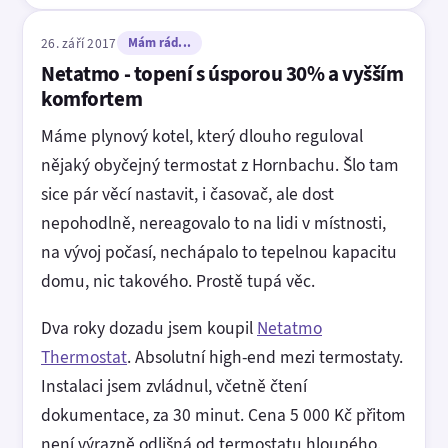
26. září 2017
Mám rád...
Netatmo - topení s úsporou 30% a vyšším
komfortem
Máme plynový kotel, který dlouho reguloval
nějaký obyčejný termostat z Hornbachu. Šlo tam
sice pár věcí nastavit, i časovač, ale dost
nepohodlně, nereagovalo to na lidi v místnosti,
na vývoj počasí, nechápalo to tepelnou kapacitu
domu, nic takového. Prostě tupá věc.
Dva roky dozadu jsem koupil
Netatmo
Thermostat
. Absolutní high-end mezi termostaty.
Instalaci jsem zvládnul, včetně čtení
dokumentace, za 30 minut. Cena 5 000 Kč přitom
není výrazně odlišná od termostatu hloupého.