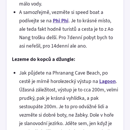
málo vody.
A samozřejmě, vezměte si speed boat a
podívejte se na
Phi Phi
. Je to krásné místo,
ale teda fakt hodně turistů a cesta je to z Ao
Nang trošku delší. Pro 7denní pobyt bych to
asi neřešil, pro 14denní ale ano.
Lezeme do kopců a džungle:
Jak půjdete na Phranang Cave Beach, po
cestě je mírně horolezecký výstup na
Lagoon
.
Úžasná záležitost, výstup je to cca 200m, velmi
prudký, pak je krásná vyhlídka, a pak
sestoupáte 200m. Je to pro odvážné lidi a
vezměte si dobré boty, ne žabky. Dole v hoře
je slanovodní jezírko. Jděte sem, jen když je