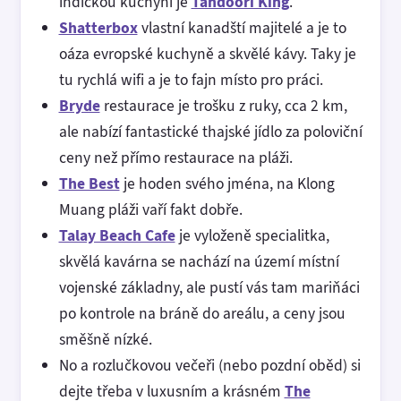
indickou kuchyni je
Tandoori King
.
Shatterbox
vlastní kanadští majitelé a je to
oáza evropské kuchyně a skvělé kávy. Taky je
tu rychlá wifi a je to fajn místo pro práci.
Bryde
restaurace je trošku z ruky, cca 2 km,
ale nabízí fantastické thajské jídlo za poloviční
ceny než přímo restaurace na pláži.
The Best
je hoden svého jména, na Klong
Muang pláži vaří fakt dobře.
Talay Beach Cafe
je vyloženě specialitka,
skvělá kavárna se nachází na území místní
vojenské základny, ale pustí vás tam mariňáci
po kontrole na bráně do areálu, a ceny jsou
směšně nízké.
No a rozlučkovou večeři (nebo pozdní oběd) si
dejte třeba v luxusním a krásném
The