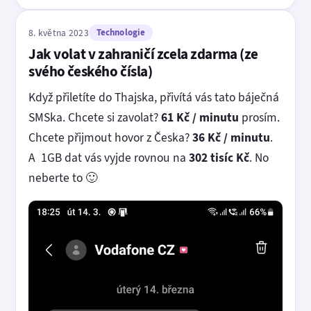
8. května 2023
Technologie
Jak volat v zahraničí zcela zdarma (ze
svého českého čísla)
Když přiletíte do Thajska, přivítá vás tato báječná
SMSka. Chcete si zavolat?
61 Kč / minutu
prosím.
Chcete přijmout hovor z Česka?
36 Kč / minutu
.
A 1GB dat vás vyjde rovnou na
302 tisíc Kč
. No
neberte to 🙂