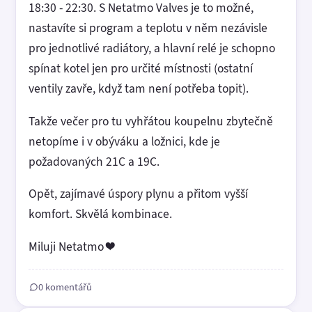
18:30 - 22:30. S Netatmo Valves je to možné,
nastavíte si program a teplotu v něm nezávisle
pro jednotlivé radiátory, a hlavní relé je schopno
spínat kotel jen pro určité místnosti (ostatní
ventily zavře, když tam není potřeba topit).
Takže večer pro tu vyhřátou koupelnu zbytečně
netopíme i v obýváku a ložnici, kde je
požadovaných 21C a 19C.
Opět, zajímavé úspory plynu a přitom vyšší
komfort. Skvělá kombinace.
Miluji Netatmo ❤️
0 komentářů