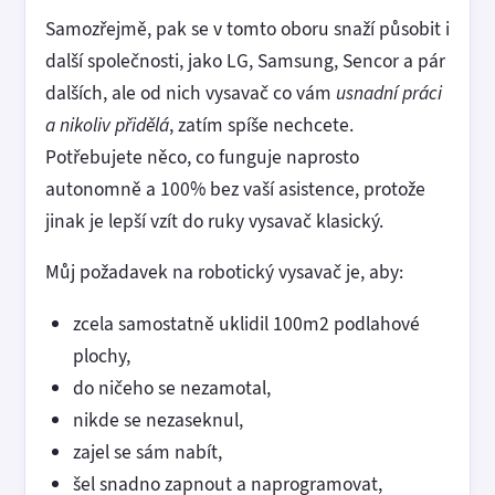
Samozřejmě, pak se v tomto oboru snaží působit i
další společnosti, jako LG, Samsung, Sencor a pár
dalších, ale od nich vysavač co vám
usnadní práci
a nikoliv přidělá
, zatím spíše nechcete.
Potřebujete něco, co funguje naprosto
autonomně a 100% bez vaší asistence, protože
jinak je lepší vzít do ruky vysavač klasický.
Můj požadavek na robotický vysavač je, aby:
zcela samostatně uklidil 100m2 podlahové
plochy,
do ničeho se nezamotal,
nikde se nezaseknul,
zajel se sám nabít,
šel snadno zapnout a naprogramovat,