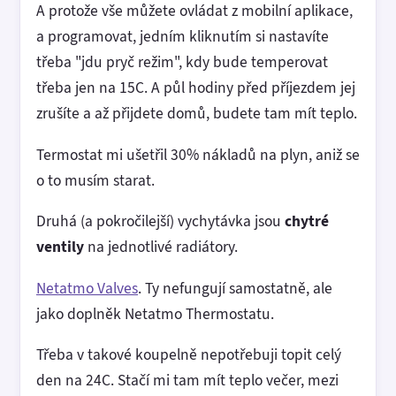
A protože vše můžete ovládat z mobilní aplikace,
a programovat, jedním kliknutím si nastavíte
třeba "jdu pryč režim", kdy bude temperovat
třeba jen na 15C. A půl hodiny před příjezdem jej
zrušíte a až přijdete domů, budete tam mít teplo.
Termostat mi ušetřil 30% nákladů na plyn, aniž se
o to musím starat.
Druhá (a pokročilejší) vychytávka jsou
chytré
ventily
na jednotlivé radiátory.
Netatmo Valves
. Ty nefungují samostatně, ale
jako doplněk Netatmo Thermostatu.
Třeba v takové koupelně nepotřebuji topit celý
den na 24C. Stačí mi tam mít teplo večer, mezi