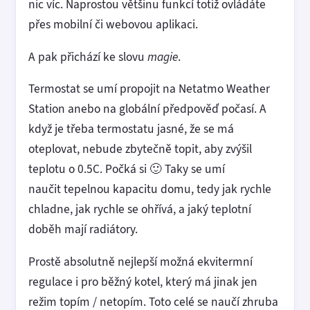
nic víc. Naprostou většinu funkcí totiž ovládáte
přes mobilní či webovou aplikaci.
A pak přichází ke slovu
magie
.
Termostat se umí propojit na Netatmo Weather
Station anebo na globální předpověď počasí. A
když je třeba termostatu jasné, že se má
oteplovat, nebude zbytečně topit, aby zvýšil
teplotu o 0.5C. Počká si 🙂 Taky se umí
naučit tepelnou kapacitu domu, tedy jak rychle
chladne, jak rychle se ohřívá, a jaký teplotní
doběh mají radiátory.
Prostě absolutně nejlepší možná ekvitermní
regulace i pro běžný kotel, který má jinak jen
režim topím / netopím. Toto celé se naučí zhruba