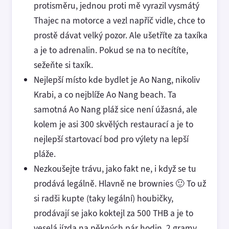
protisměru, jednou proti mě vyrazil vysmátý
Thajec na motorce a vezl napříč vidle, chce to
prostě dávat velký pozor. Ale ušetříte za taxíka
a je to adrenalin. Pokud se na to necítíte,
sežeňte si taxík.
Nejlepší místo kde bydlet je Ao Nang, nikoliv
Krabi, a co nejblíže Ao Nang beach. Ta
samotná Ao Nang pláž sice není úžasná, ale
kolem je asi 300 skvělých restaurací a je to
nejlepší startovací bod pro výlety na lepší
pláže.
Nezkoušejte trávu, jako fakt ne, i když se tu
prodává legálně. Hlavně ne brownies 🙂 To už
si radši kupte (taky legální) houbičky,
prodávají se jako koktejl za 500 THB a je to
veselá jízda na pěkných pár hodin. 2 gramy