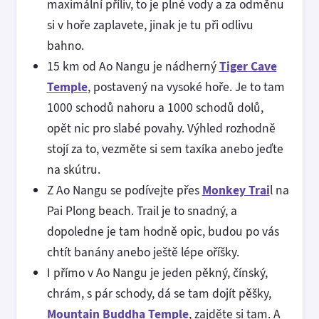
maximální příliv, to je plné vody a za odměnu
si v hoře zaplavete, jinak je tu při odlivu
bahno.
15 km od Ao Nangu je nádherný
Tiger Cave
Temple
, postavený na vysoké hoře. Je to tam
1000 schodů nahoru a 1000 schodů dolů,
opět nic pro slabé povahy. Výhled rozhodně
stojí za to, vezměte si sem taxíka anebo jeďte
na skútru.
Z Ao Nangu se podívejte přes
Monkey Trai
l na
Pai Plong beach. Trail je to snadný, a
dopoledne je tam hodně opic, budou po vás
chtít banány anebo ještě lépe oříšky.
I přímo v Ao Nangu je jeden pěkný, čínský,
chrám, s pár schody, dá se tam dojít pěšky,
Mountain Buddha Temple
, zajděte si tam. A