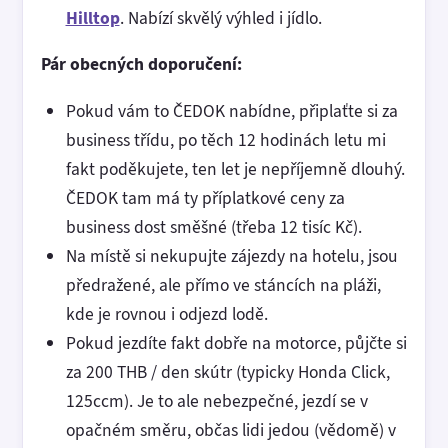
Hilltop
. Nabízí skvělý výhled i jídlo.
Pár obecných doporučení:
Pokud vám to ČEDOK nabídne, připlaťte si za
business třídu, po těch 12 hodinách letu mi
fakt poděkujete, ten let je nepříjemně dlouhý.
ČEDOK tam má ty příplatkové ceny za
business dost směšné (třeba 12 tisíc Kč).
Na místě si nekupujte zájezdy na hotelu, jsou
předražené, ale přímo ve stáncích na pláži,
kde je rovnou i odjezd lodě.
Pokud jezdíte fakt dobře na motorce, půjčte si
za 200 THB / den skútr (typicky Honda Click,
125ccm). Je to ale nebezpečné, jezdí se v
opačném směru, občas lidi jedou (vědomě) v