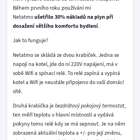
Během prvního roku používání mi
Netatmo
ušetřilo 30% nákladů na plyn při
dosažení většího komfortu bydlení
.
Jak to funguje?
Netatmo se skládá ze dvou krabiček. Jedna se
napojí na kotel, jde do ní 220V napájení, má v
sobě Wifi a spínací relé. To relé zapíná a vypíná
kotel a Wifi je neustále připojeno do vaší domácí
sítě.
Druhá krabička je
bezdrátový pokojový termostat
,
ten měří teplotu v hlavní místnosti a vydává
pokyny tomu relé kdy se má sepnout. Je na něm
zobrazená aktuální teplota a +/- pro její změnu,