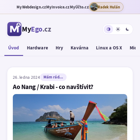
MyWebdesign.cz
MyInvoice.cz
MyÚčto.cz
Radek Hulán
My
Ego
.cz
Úvod
Hardware
Hry
Kavárna
Linux a OS X
Micr
26. ledna 2024
Mám rád...
Ao Nang / Krabi - co navštívit?