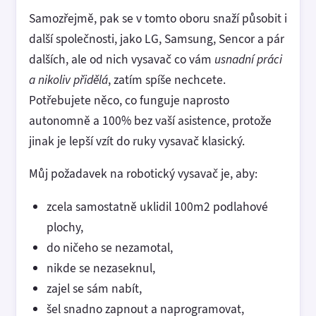
Samozřejmě, pak se v tomto oboru snaží působit i
další společnosti, jako LG, Samsung, Sencor a pár
dalších, ale od nich vysavač co vám
usnadní práci
a nikoliv přidělá
, zatím spíše nechcete.
Potřebujete něco, co funguje naprosto
autonomně a 100% bez vaší asistence, protože
jinak je lepší vzít do ruky vysavač klasický.
Můj požadavek na robotický vysavač je, aby:
zcela samostatně uklidil 100m2 podlahové
plochy,
do ničeho se nezamotal,
nikde se nezaseknul,
zajel se sám nabít,
šel snadno zapnout a naprogramovat,