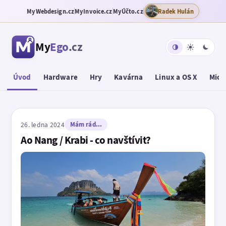
MyWebdesign.cz
MyInvoice.cz
MyÚčto.cz
Radek Hulán
My
Ego
.cz
Úvod
Hardware
Hry
Kavárna
Linux a OS X
Micr
26. ledna 2024
Mám rád...
Ao Nang / Krabi - co navštívit?