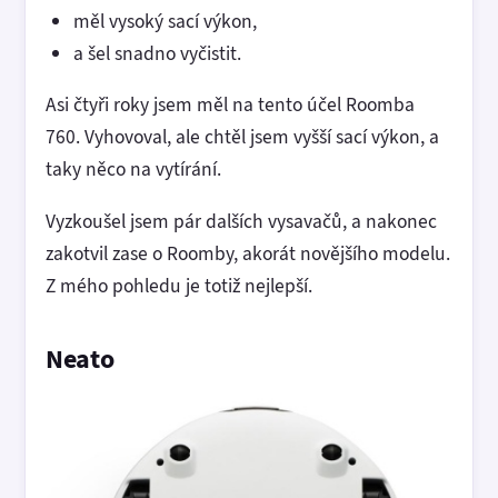
měl vysoký sací výkon,
a šel snadno vyčistit.
Asi čtyři roky jsem měl na tento účel Roomba
760. Vyhovoval, ale chtěl jsem vyšší sací výkon, a
taky něco na vytírání.
Vyzkoušel jsem pár dalších vysavačů, a nakonec
zakotvil zase o Roomby, akorát novějšího modelu.
Z mého pohledu je totiž nejlepší.
Neato