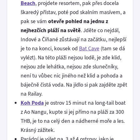
Beach
, projdete resortem, pak přes docela
škaredý přístav, poté pod skalním masívem, a
pak se vám
otevře pohled na jednu z
nejhezčích pláží na světě
. Jděte co nejdál,
Indové a Číňané zůstávají na začátku, nejlepší
je to na konci, kousek od
Bat Cave
(tam se dá
vylézt). Na této pláži nejsou lodě, je zde klid,
nejsou zde lehátka, nejsou zde slunečníky,
není tu vůbec nic jiného než klid a pohoda a
báječně čistá voda. Na jídlo si pak zajděte zpět
na Railay.
Koh Poda
je ostrov 15 minut na long-tail boat
z Ao Nangu, kupte si jej přímo na pláži za 300
THB, je to na celý den a nádherné moře a les.
Krásný zážitek.
Parádní je výlet na 3 až 4 ostrovy, jako je