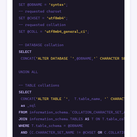
SET @DBNAME = 
'syntex'
;

-- requested charset

SET @CHSET = 
'utf8mb4'
;

-- requested collation

SET @COLL = 
'utf8mb4_general_ci'
;

SELECT
 CONCAT(
'ALTER DATABASE `'
,@DBNAME,
'` CHARACTER SET '
,@
UNION ALL

SELECT
 CONCAT(
'ALTER TABLE `'
,  T.table_name, 
'` CHARACTER SE
as
FROM
 information_schema.`COLLATION_CHARACTER_SET_APPLIC
JOIN
 information_schema.TABLES 
AS
WHERE
 T.table_schema = @DBNAME

AND
 (C.CHARACTER_SET_NAME != @CHSET 
OR
 C.COLLATION_NAM