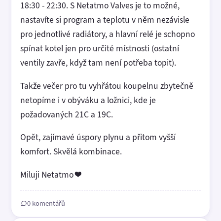
18:30 - 22:30. S Netatmo Valves je to možné,
nastavíte si program a teplotu v něm nezávisle
pro jednotlivé radiátory, a hlavní relé je schopno
spínat kotel jen pro určité místnosti (ostatní
ventily zavře, když tam není potřeba topit).
Takže večer pro tu vyhřátou koupelnu zbytečně
netopíme i v obýváku a ložnici, kde je
požadovaných 21C a 19C.
Opět, zajímavé úspory plynu a přitom vyšší
komfort. Skvělá kombinace.
Miluji Netatmo ❤️
0 komentářů