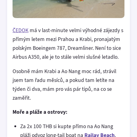
ČEDOK
má v last-minute velmi výhodné zájezdy s
přímým letem mezi Prahou a Krabi, pronajatým
polským Boeingem 787, Dreamliner. Není to sice
Airbus A350, ale je to stále velmi slušné letadlo.
Osobně mám Krabi a Ao Nang moc rád, strávil
jsem tam řadu měsíců, a pokud tam letíte na
týden či dva, mám pro vás pár tipů, na co se
zaměřit.
Moře a pláže a ostrovy:
Za 2x 100 THB si kupte přímo na Ao Nang
pláži odvoz long-tail boat na
Railay Beach
,