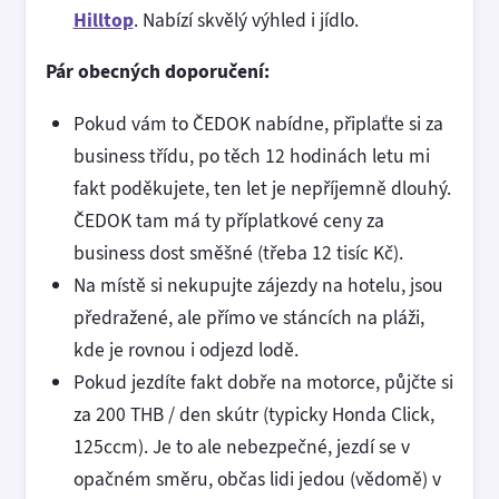
Hilltop
. Nabízí skvělý výhled i jídlo.
Pár obecných doporučení:
Pokud vám to ČEDOK nabídne, připlaťte si za
business třídu, po těch 12 hodinách letu mi
fakt poděkujete, ten let je nepříjemně dlouhý.
ČEDOK tam má ty příplatkové ceny za
business dost směšné (třeba 12 tisíc Kč).
Na místě si nekupujte zájezdy na hotelu, jsou
předražené, ale přímo ve stáncích na pláži,
kde je rovnou i odjezd lodě.
Pokud jezdíte fakt dobře na motorce, půjčte si
za 200 THB / den skútr (typicky Honda Click,
125ccm). Je to ale nebezpečné, jezdí se v
opačném směru, občas lidi jedou (vědomě) v