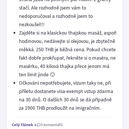
stačí. Ale rozhodně jsem vám to
nedoporučoval a rozhodně jsem to
nezkoušel!!!
Zajděte si na klasickou thajskou masáž, aspoň
hodinovou, nedávejte si olejovou, je zbytečně
měkká. 250 THB je běžná cena. Pokud chcete
fakt dobře prokřupat, řekněte si o maséra, ne
masérku, 40 kilová thajka přece jenom má
ten limit jinde 🙂
Očkování nepotřebujete, vízum taky ne, při
příletu dostanete visa-exempt vstup zdarma
na 30 dnů. O dalších 30 dnů se dá případně
za 1900 THB prodloužit na imigračním.
Celý článek
→
0 komentářů