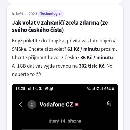
8. května 2023
Technologie
Jak volat v zahraničí zcela zdarma (ze
svého českého čísla)
Když přiletíte do Thajska, přivítá vás tato báječná
SMSka. Chcete si zavolat?
61 Kč / minutu
prosím.
Chcete přijmout hovor z Česka?
36 Kč / minutu
.
A 1GB dat vás vyjde rovnou na
302 tisíc Kč
. No
neberte to 🙂