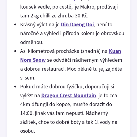
kousek vedle, po cestě, je Makro, prodávají
tam 2kg chilli ze zhruba 30 Kč.
Krásný výlet na je
Din Daeng Doi
, není to
náročné a výhled i příroda kolem je obrovskou
odměnou.
Asi kilometrová procházka (snadná) na
Kuan
Nom Saow
se odvděčí nádherným výhledem
a dobrou restaurací. Moc pěkně tu je, zajděte
si sem.
Pokud máte dobrou fyzičku, doporučuji si
vylézt na
Dragon Crest Mountain
, je to cca
4km džunglí do kopce, musíte dorazit do
14:00, jinak vás tam nepustí. Nádherný
zážitek, chce to dobré boty a tak 1l vody na
osobu.