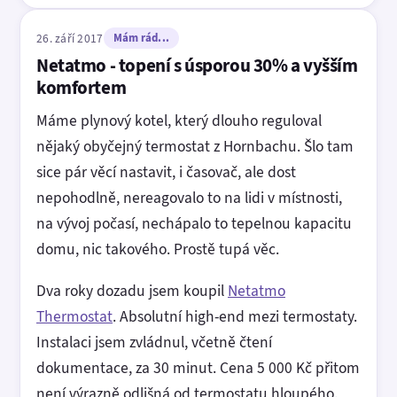
26. září 2017
Mám rád...
Netatmo - topení s úsporou 30% a vyšším
komfortem
Máme plynový kotel, který dlouho reguloval
nějaký obyčejný termostat z Hornbachu. Šlo tam
sice pár věcí nastavit, i časovač, ale dost
nepohodlně, nereagovalo to na lidi v místnosti,
na vývoj počasí, nechápalo to tepelnou kapacitu
domu, nic takového. Prostě tupá věc.
Dva roky dozadu jsem koupil
Netatmo
Thermostat
. Absolutní high-end mezi termostaty.
Instalaci jsem zvládnul, včetně čtení
dokumentace, za 30 minut. Cena 5 000 Kč přitom
není výrazně odlišná od termostatu hloupého.