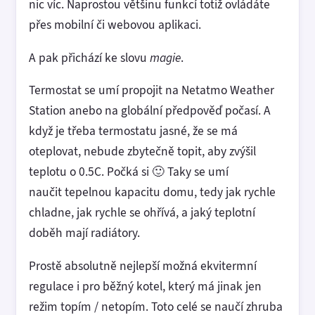
nic víc. Naprostou většinu funkcí totiž ovládáte
přes mobilní či webovou aplikaci.
A pak přichází ke slovu
magie
.
Termostat se umí propojit na Netatmo Weather
Station anebo na globální předpověď počasí. A
když je třeba termostatu jasné, že se má
oteplovat, nebude zbytečně topit, aby zvýšil
teplotu o 0.5C. Počká si 🙂 Taky se umí
naučit tepelnou kapacitu domu, tedy jak rychle
chladne, jak rychle se ohřívá, a jaký teplotní
doběh mají radiátory.
Prostě absolutně nejlepší možná ekvitermní
regulace i pro běžný kotel, který má jinak jen
režim topím / netopím. Toto celé se naučí zhruba