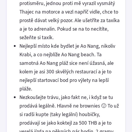
protisměru, jednou proti mě vyrazil vysmátý
Thajec na motorce a vezl napříč vidle, chce to
prostě dávat velký pozor. Ale ušetříte za taxíka
a je to adrenalin. Pokud se na to necítíte,
sežeňte si taxík.
Nejlepší místo kde bydlet je Ao Nang, nikoliv
Krabi, a co nejblíže Ao Nang beach. Ta
samotná Ao Nang pláž sice není úžasná, ale
kolem je asi 300 skvělých restaurací a je to
nejlepší startovací bod pro výlety na lepší
pláže.
Nezkoušejte trávu, jako fakt ne, i když se tu
prodává legálně. Hlavně ne brownies 🙂 To už
si radši kupte (taky legální) houbičky,
prodávají se jako koktejl za 500 THB a je to
veselá jízda na pěkných pár hodin. 2 gramy