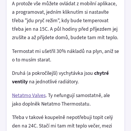
A protože vše můžete ovládat z mobilní aplikace,
a programovat, jedním kliknutím si nastavíte
třeba "jdu pryč režim", kdy bude temperovat
třeba jen na 15C. A půl hodiny před příjezdem jej
zrušíte a až přijdete domů, budete tam mít teplo.
Termostat mi ušetřil 30% nákladů na plyn, aniž se
o to musím starat.
Druhá (a pokročilejší) vychytávka jsou
chytré
ventily
na jednotlivé radiátory.
Netatmo Valves
. Ty nefungují samostatně, ale
jako doplněk Netatmo Thermostatu.
Třeba v takové koupelně nepotřebuji topit celý
den na 24C. Stačí mi tam mít teplo večer, mezi