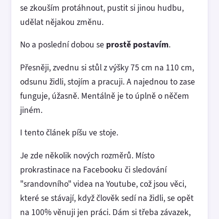
se zkouším protáhnout, pustit si jinou hudbu,
udělat nějakou změnu.
No a poslední dobou se
prostě postavím
.
Přesněji, zvednu si stůl z výšky 75 cm na 110 cm,
odsunu židli, stojím a pracuji. A najednou to zase
funguje, úžasně. Mentálně je to úplně o něčem
jiném.
I tento článek píšu ve stoje.
Je zde několik nových rozměrů. Místo
prokrastinace na Facebooku či sledování
"srandovního" videa na Youtube, což jsou věci,
které se stávají, když člověk sedí na židli, se opět
na 100% věnuji jen práci. Dám si třeba závazek,