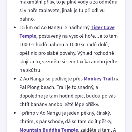
maximální příliv, to je plné vody a za odměnu
si v hoře zaplavete, jinak je tu při odlivu
bahno.
15 km od Ao Nangu je nádherný
Tiger Cave
Temple
, postavený na vysoké hoře. Je to tam
1000 schodů nahoru a 1000 schodů dolů,
opět nic pro slabé povahy. Výhled rozhodně
stojí za to, vezměte si sem taxíka anebo jeďte
na skútru.
Z Ao Nangu se podívejte přes
Monkey Trai
l na
Pai Plong beach. Trail je to snadný, a
dopoledne je tam hodně opic, budou po vás
chtít banány anebo ještě lépe oříšky.
I přímo v Ao Nangu je jeden pěkný, čínský,
chrám, s pár schody, dá se tam dojít pěšky,
Mountain Buddha Temple
, zajděte si tam. A