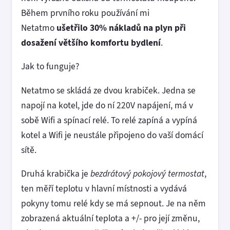
Během prvního roku používání mi
Netatmo
ušetřilo 30% nákladů na plyn při
dosažení většího komfortu bydlení
.
Jak to funguje?
Netatmo se skládá ze dvou krabiček. Jedna se
napojí na kotel, jde do ní 220V napájení, má v
sobě Wifi a spínací relé. To relé zapíná a vypíná
kotel a Wifi je neustále připojeno do vaší domácí
sítě.
Druhá krabička je
bezdrátový pokojový termostat
,
ten měří teplotu v hlavní místnosti a vydává
pokyny tomu relé kdy se má sepnout. Je na něm
zobrazená aktuální teplota a +/- pro její změnu,