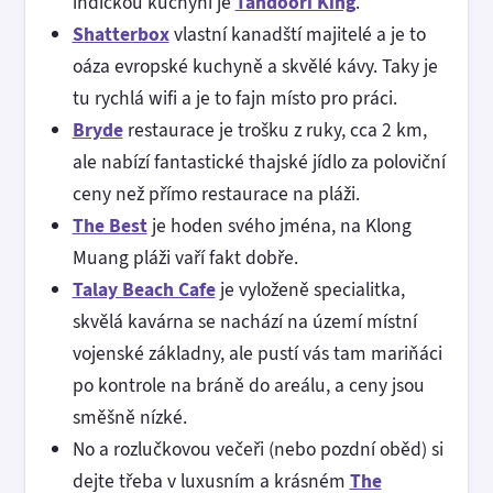
indickou kuchyni je
Tandoori King
.
Shatterbox
vlastní kanadští majitelé a je to
oáza evropské kuchyně a skvělé kávy. Taky je
tu rychlá wifi a je to fajn místo pro práci.
Bryde
restaurace je trošku z ruky, cca 2 km,
ale nabízí fantastické thajské jídlo za poloviční
ceny než přímo restaurace na pláži.
The Best
je hoden svého jména, na Klong
Muang pláži vaří fakt dobře.
Talay Beach Cafe
je vyloženě specialitka,
skvělá kavárna se nachází na území místní
vojenské základny, ale pustí vás tam mariňáci
po kontrole na bráně do areálu, a ceny jsou
směšně nízké.
No a rozlučkovou večeři (nebo pozdní oběd) si
dejte třeba v luxusním a krásném
The