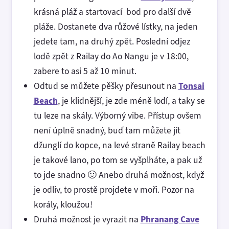
krásná pláž a startovací bod pro další dvě
pláže. Dostanete dva růžové lístky, na jeden
jedete tam, na druhý zpět. Poslední odjez
lodě zpět z Railay do Ao Nangu je v 18:00,
zabere to asi 5 až 10 minut.
Odtud se můžete pěšky přesunout na
Tonsai
Beach
, je klidnější, je zde méně lodí, a taky se
tu leze na skály. Výborný vibe. Přístup ovšem
není úplně snadný, buď tam můžete jít
džunglí do kopce, na levé straně Railay beach
je takové lano, po tom se vyšplháte, a pak už
to jde snadno 🙂 Anebo druhá možnost, když
je odliv, to prostě projdete v moři. Pozor na
korály, kloužou!
Druhá možnost je vyrazit na
Phranang Cave