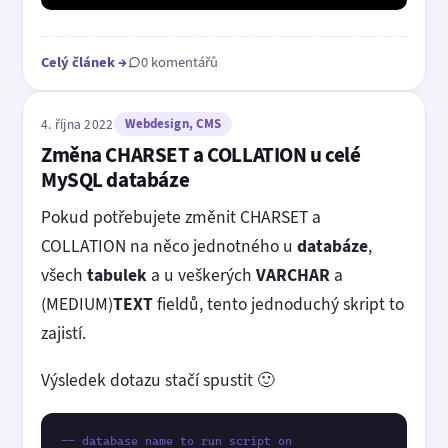
Celý článek
→
0 komentářů
4. října 2022
Webdesign, CMS
Změna CHARSET a COLLATION u celé
MySQL databáze
Pokud potřebujete změnit CHARSET a
COLLATION na něco jednotného u
databáze
,
všech
tabulek
a u veškerých
VARCHAR
a
(MEDIUM)
TEXT
fieldů, tento jednoduchý skript to
zajistí.
Výsledek dotazu stačí spustit 🙂
-- database name to run script on
