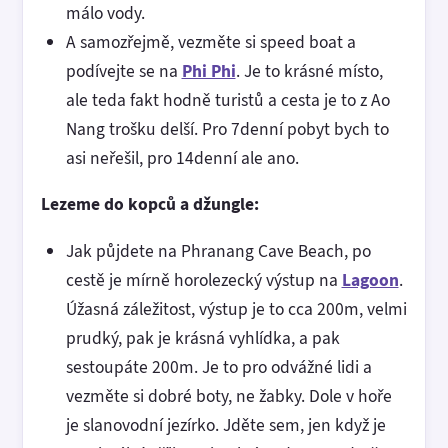
málo vody.
A samozřejmě, vezměte si speed boat a
podívejte se na
Phi Phi
. Je to krásné místo,
ale teda fakt hodně turistů a cesta je to z Ao
Nang trošku delší. Pro 7denní pobyt bych to
asi neřešil, pro 14denní ale ano.
Lezeme do kopců a džungle:
Jak půjdete na Phranang Cave Beach, po
cestě je mírně horolezecký výstup na
Lagoon
.
Úžasná záležitost, výstup je to cca 200m, velmi
prudký, pak je krásná vyhlídka, a pak
sestoupáte 200m. Je to pro odvážné lidi a
vezměte si dobré boty, ne žabky. Dole v hoře
je slanovodní jezírko. Jděte sem, jen když je