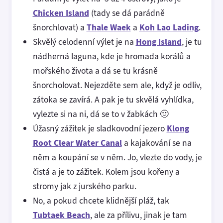
Chicken Island
(tady se dá parádně
šnorchlovat) a
Thale Waek
a
Koh Lao Lading
.
Skvělý celodenní výlet je na
Hong Island
, je tu
nádherná laguna, kde je hromada korálů a
mořského života a dá se tu krásně
šnorcholovat. Nejezděte sem ale, když je odliv,
zátoka se zavírá. A pak je tu skvělá vyhlídka,
vylezte si na ni, dá se to v žabkách 🙂
Úžasný zážitek je sladkovodní jezero
Klong
Root Clear Water Canal
a kajakování se na
něm a koupání se v něm. Jo, vlezte do vody, je
čistá a je to zážitek. Kolem jsou kořeny a
stromy jak z jurského parku.
No, a pokud chcete klidnější pláž, tak
Tubtaek Beach
, ale za přílivu, jinak je tam