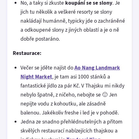
No, a taky si zkuste
koupání se se slony
. Je
jich tu několik a veškeré resorty se slony
nakládají humánně, typicky jde o zachráněné
a odkoupené slony z jiných oblastí a je o ně
dobře postaráno.
Restaurace:
Večer se jděte najíst do
Ao Nang Landmark
Night Market
, je tam asi 1000 stánků a
fantastické jídlo za pár Kč. V Thajsku mi nikdy
nebylo špatně, z ničeho, nebojte se 🙂 Jen
nepijte vodu z kohoutku, ale zásadně
balenou. Jakékoliv freshe i led je v pohodě.
Jedna ze snadno přehlédnutelných a přitom
skvělých restaurací nabízejících thajskou a