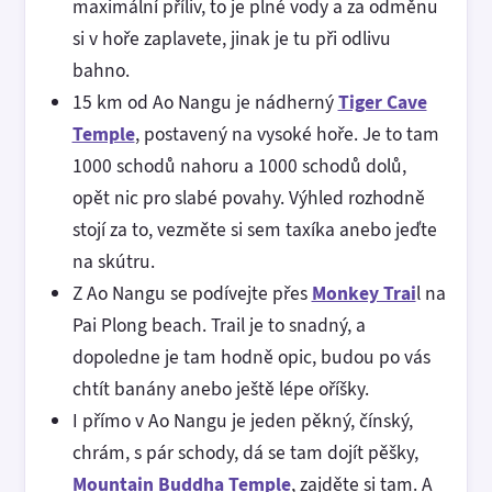
maximální příliv, to je plné vody a za odměnu
si v hoře zaplavete, jinak je tu při odlivu
bahno.
15 km od Ao Nangu je nádherný
Tiger Cave
Temple
, postavený na vysoké hoře. Je to tam
1000 schodů nahoru a 1000 schodů dolů,
opět nic pro slabé povahy. Výhled rozhodně
stojí za to, vezměte si sem taxíka anebo jeďte
na skútru.
Z Ao Nangu se podívejte přes
Monkey Trai
l na
Pai Plong beach. Trail je to snadný, a
dopoledne je tam hodně opic, budou po vás
chtít banány anebo ještě lépe oříšky.
I přímo v Ao Nangu je jeden pěkný, čínský,
chrám, s pár schody, dá se tam dojít pěšky,
Mountain Buddha Temple
, zajděte si tam. A