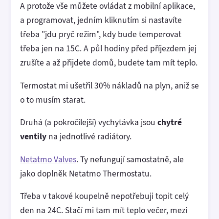
A protože vše můžete ovládat z mobilní aplikace,
a programovat, jedním kliknutím si nastavíte
třeba "jdu pryč režim", kdy bude temperovat
třeba jen na 15C. A půl hodiny před příjezdem jej
zrušíte a až přijdete domů, budete tam mít teplo.
Termostat mi ušetřil 30% nákladů na plyn, aniž se
o to musím starat.
Druhá (a pokročilejší) vychytávka jsou
chytré
ventily
na jednotlivé radiátory.
Netatmo Valves
. Ty nefungují samostatně, ale
jako doplněk Netatmo Thermostatu.
Třeba v takové koupelně nepotřebuji topit celý
den na 24C. Stačí mi tam mít teplo večer, mezi