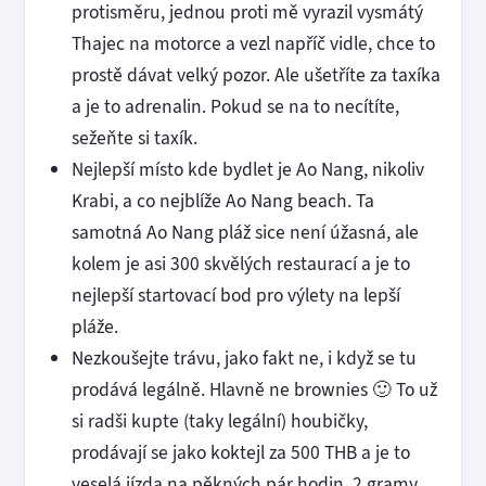
protisměru, jednou proti mě vyrazil vysmátý
Thajec na motorce a vezl napříč vidle, chce to
prostě dávat velký pozor. Ale ušetříte za taxíka
a je to adrenalin. Pokud se na to necítíte,
sežeňte si taxík.
Nejlepší místo kde bydlet je Ao Nang, nikoliv
Krabi, a co nejblíže Ao Nang beach. Ta
samotná Ao Nang pláž sice není úžasná, ale
kolem je asi 300 skvělých restaurací a je to
nejlepší startovací bod pro výlety na lepší
pláže.
Nezkoušejte trávu, jako fakt ne, i když se tu
prodává legálně. Hlavně ne brownies 🙂 To už
si radši kupte (taky legální) houbičky,
prodávají se jako koktejl za 500 THB a je to
veselá jízda na pěkných pár hodin. 2 gramy