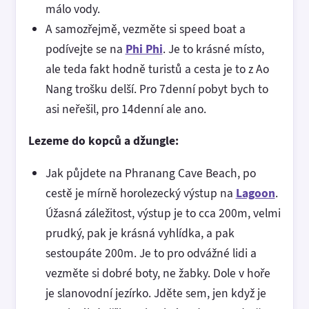
málo vody.
A samozřejmě, vezměte si speed boat a
podívejte se na
Phi Phi
. Je to krásné místo,
ale teda fakt hodně turistů a cesta je to z Ao
Nang trošku delší. Pro 7denní pobyt bych to
asi neřešil, pro 14denní ale ano.
Lezeme do kopců a džungle:
Jak půjdete na Phranang Cave Beach, po
cestě je mírně horolezecký výstup na
Lagoon
.
Úžasná záležitost, výstup je to cca 200m, velmi
prudký, pak je krásná vyhlídka, a pak
sestoupáte 200m. Je to pro odvážné lidi a
vezměte si dobré boty, ne žabky. Dole v hoře
je slanovodní jezírko. Jděte sem, jen když je