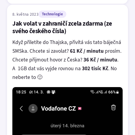
8. května 2023
Technologie
Jak volat v zahraničí zcela zdarma (ze
svého českého čísla)
Když přiletíte do Thajska, přivítá vás tato báječná
SMSka. Chcete si zavolat?
61 Kč / minutu
prosím.
Chcete přijmout hovor z Česka?
36 Kč / minutu
.
A 1GB dat vás vyjde rovnou na
302 tisíc Kč
. No
neberte to 🙂