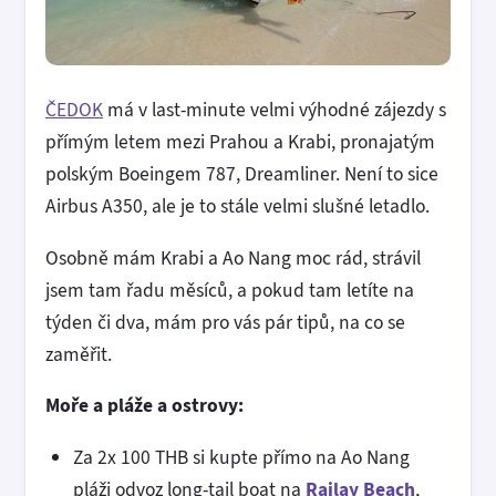
ČEDOK
má v last-minute velmi výhodné zájezdy s
přímým letem mezi Prahou a Krabi, pronajatým
polským Boeingem 787, Dreamliner. Není to sice
Airbus A350, ale je to stále velmi slušné letadlo.
Osobně mám Krabi a Ao Nang moc rád, strávil
jsem tam řadu měsíců, a pokud tam letíte na
týden či dva, mám pro vás pár tipů, na co se
zaměřit.
Moře a pláže a ostrovy:
Za 2x 100 THB si kupte přímo na Ao Nang
pláži odvoz long-tail boat na
Railay Beach
,