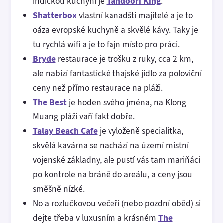
indickou kuchyni je
Tandoori King
.
Shatterbox
vlastní kanadští majitelé a je to
oáza evropské kuchyně a skvělé kávy. Taky je
tu rychlá wifi a je to fajn místo pro práci.
Bryde
restaurace je trošku z ruky, cca 2 km,
ale nabízí fantastické thajské jídlo za poloviční
ceny než přímo restaurace na pláži.
The Best
je hoden svého jména, na Klong
Muang pláži vaří fakt dobře.
Talay Beach Cafe
je vyloženě specialitka,
skvělá kavárna se nachází na území místní
vojenské základny, ale pustí vás tam mariňáci
po kontrole na bráně do areálu, a ceny jsou
směšně nízké.
No a rozlučkovou večeři (nebo pozdní oběd) si
dejte třeba v luxusním a krásném
The