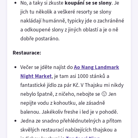
No, a taky si zkuste
koupání se se slony
. Je
jich tu několik a veškeré resorty se slony
nakládají humánně, typicky jde o zachráněné
a odkoupené slony z jiných oblastí a je o ně
dobře postaráno.
Restaurace:
Večer se jděte najíst do
Ao Nang Landmark
Night Market
, je tam asi 1000 stánků a
fantastické jídlo za pár Kč. V Thajsku mi nikdy
nebylo špatně, z ničeho, nebojte se 🙂 Jen
nepijte vodu z kohoutku, ale zásadně
balenou. Jakékoliv freshe i led je v pohodě.
Jedna ze snadno přehlédnutelných a přitom
skvělých restaurací nabízejících thajskou a