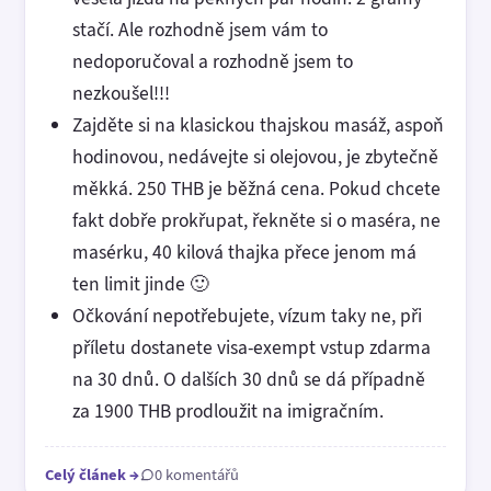
stačí. Ale rozhodně jsem vám to
nedoporučoval a rozhodně jsem to
nezkoušel!!!
Zajděte si na klasickou thajskou masáž, aspoň
hodinovou, nedávejte si olejovou, je zbytečně
měkká. 250 THB je běžná cena. Pokud chcete
fakt dobře prokřupat, řekněte si o maséra, ne
masérku, 40 kilová thajka přece jenom má
ten limit jinde 🙂
Očkování nepotřebujete, vízum taky ne, při
příletu dostanete visa-exempt vstup zdarma
na 30 dnů. O dalších 30 dnů se dá případně
za 1900 THB prodloužit na imigračním.
Celý článek
→
0 komentářů