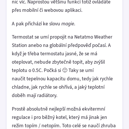
nic víc. Naprostou většinu funkcí totiž ovládáte
přes mobilní či webovou aplikaci.
A pak přichází ke slovu
magie
.
Termostat se umí propojit na Netatmo Weather
Station anebo na globální předpověď počasí. A
když je třeba termostatu jasné, že se má
oteplovat, nebude zbytečně topit, aby zvýšil
teplotu o 0.5C. Počká si 🙂 Taky se umí
naučit tepelnou kapacitu domu, tedy jak rychle
chladne, jak rychle se ohřívá, a jaký teplotní
doběh mají radiátory.
Prostě absolutně nejlepší možná ekvitermní
regulace i pro běžný kotel, který má jinak jen
režim topím / netopím. Toto celé se naučí zhruba