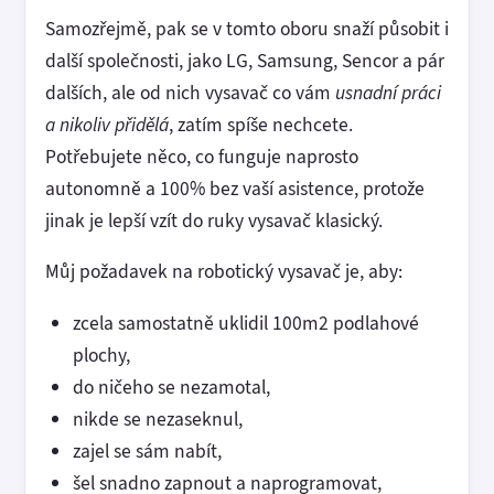
Samozřejmě, pak se v tomto oboru snaží působit i
další společnosti, jako LG, Samsung, Sencor a pár
dalších, ale od nich vysavač co vám
usnadní práci
a nikoliv přidělá
, zatím spíše nechcete.
Potřebujete něco, co funguje naprosto
autonomně a 100% bez vaší asistence, protože
jinak je lepší vzít do ruky vysavač klasický.
Můj požadavek na robotický vysavač je, aby:
zcela samostatně uklidil 100m2 podlahové
plochy,
do ničeho se nezamotal,
nikde se nezaseknul,
zajel se sám nabít,
šel snadno zapnout a naprogramovat,