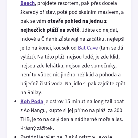
Beach
, projdete resortem, pak přes docela
škaredý přístav, poté pod skalním masívem, a
pak se vám
otevře pohled na jednu z
nejhezčích pláží na světě
. Jděte co nejdál,
Indové a Číňané zůstávají na začátku, nejlepší
je to na konci, kousek od
Bat Cave
(tam se dá
vylézt). Na této pláži nejsou lodě, je zde klid,
nejsou zde lehátka, nejsou zde slunečníky,
není tu vůbec nic jiného než klid a pohoda a
báječně čistá voda. Na jídlo si pak zajděte zpět
na Railay.
Koh Poda
je ostrov 15 minut na long-tail boat
z Ao Nangu, kupte si jej přímo na pláži za 300
THB, je to na celý den a nádherné moře a les.
Krásný zážitek.
Parádní je výlet na 3 až 4 ostrovy, jako je