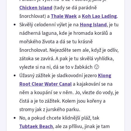
Chicken Island
(tady se dá parádně
šnorchlovat) a
Thale Waek
a
Koh Lao Lading
.
Skvělý celodenní výlet je na
Hong Island
, je tu
nádherná laguna, kde je hromada korálů a
mořského života a dá se tu krásně
šnorcholovat. Nejezděte sem ale, když je odliv,
zátoka se zavírá. A pak je tu skvělá vyhlídka,
vylezte si na ni, dá se to v žabkách 🙂
Úžasný zážitek je sladkovodní jezero
Klong
Root Clear Water Canal
a kajakování se na
něm a koupání se v něm. Jo, vlezte do vody, je
čistá a je to zážitek. Kolem jsou kořeny a
stromy jak z jurského parku.
No, a pokud chcete klidnější pláž, tak
Tubtaek Beach
, ale za přílivu, jinak je tam