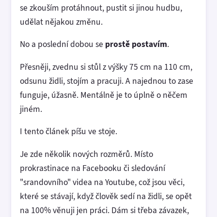
se zkouším protáhnout, pustit si jinou hudbu,
udělat nějakou změnu.
No a poslední dobou se
prostě postavím
.
Přesněji, zvednu si stůl z výšky 75 cm na 110 cm,
odsunu židli, stojím a pracuji. A najednou to zase
funguje, úžasně. Mentálně je to úplně o něčem
jiném.
I tento článek píšu ve stoje.
Je zde několik nových rozměrů. Místo
prokrastinace na Facebooku či sledování
"srandovního" videa na Youtube, což jsou věci,
které se stávají, když člověk sedí na židli, se opět
na 100% věnuji jen práci. Dám si třeba závazek,