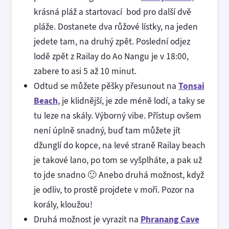
krásná pláž a startovací bod pro další dvě
pláže. Dostanete dva růžové lístky, na jeden
jedete tam, na druhý zpět. Poslední odjez
lodě zpět z Railay do Ao Nangu je v 18:00,
zabere to asi 5 až 10 minut.
Odtud se můžete pěšky přesunout na
Tonsai
Beach
, je klidnější, je zde méně lodí, a taky se
tu leze na skály. Výborný vibe. Přístup ovšem
není úplně snadný, buď tam můžete jít
džunglí do kopce, na levé straně Railay beach
je takové lano, po tom se vyšplháte, a pak už
to jde snadno 🙂 Anebo druhá možnost, když
je odliv, to prostě projdete v moři. Pozor na
korály, kloužou!
Druhá možnost je vyrazit na
Phranang Cave