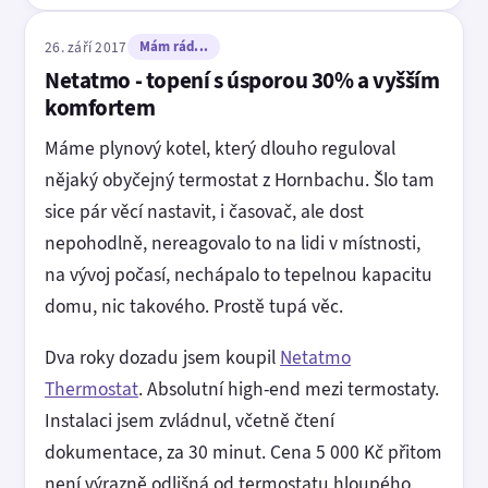
26. září 2017
Mám rád...
Netatmo - topení s úsporou 30% a vyšším
komfortem
Máme plynový kotel, který dlouho reguloval
nějaký obyčejný termostat z Hornbachu. Šlo tam
sice pár věcí nastavit, i časovač, ale dost
nepohodlně, nereagovalo to na lidi v místnosti,
na vývoj počasí, nechápalo to tepelnou kapacitu
domu, nic takového. Prostě tupá věc.
Dva roky dozadu jsem koupil
Netatmo
Thermostat
. Absolutní high-end mezi termostaty.
Instalaci jsem zvládnul, včetně čtení
dokumentace, za 30 minut. Cena 5 000 Kč přitom
není výrazně odlišná od termostatu hloupého.