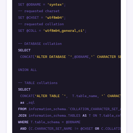
SET @DBNAME = 
'syntex'
;

-- requested charset

SET @CHSET = 
'utf8mb4'
;

-- requested collation

SET @COLL = 
'utf8mb4_general_ci'
;

SELECT
 CONCAT(
'ALTER DATABASE `'
,@DBNAME,
'` CHARACTER SET '
,@
UNION ALL

SELECT
 CONCAT(
'ALTER TABLE `'
,  T.table_name, 
'` CHARACTER SE
as
FROM
 information_schema.`COLLATION_CHARACTER_SET_APPLIC
JOIN
 information_schema.TABLES 
AS
WHERE
 T.table_schema = @DBNAME

AND
 (C.CHARACTER_SET_NAME != @CHSET 
OR
 C.COLLATION_NAM