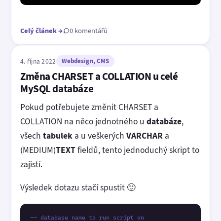
Celý článek
→
0 komentářů
4. října 2022
Webdesign, CMS
Změna CHARSET a COLLATION u celé
MySQL databáze
Pokud potřebujete změnit CHARSET a
COLLATION na něco jednotného u
databáze
,
všech
tabulek
a u veškerých
VARCHAR
a
(MEDIUM)
TEXT
fieldů, tento jednoduchý skript to
zajistí.
Výsledek dotazu stačí spustit 🙂
-- database name to run script on
