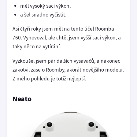
měl vysoký sací výkon,
a šel snadno vyčistit.
Asi čtyři roky jsem měl na tento účel Roomba
760. Vyhovoval, ale chtěl jsem vyšší sací výkon, a
taky něco na vytírání.
Vyzkoušel jsem pár dalších vysavačů, a nakonec
zakotvil zase o Roomby, akorát novějšího modelu.
Z mého pohledu je totiž nejlepší.
Neato