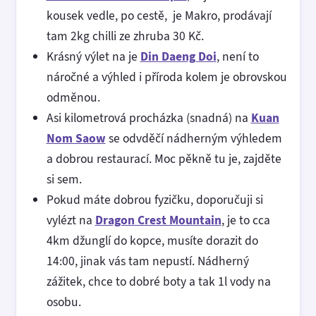
kousek vedle, po cestě, je Makro, prodávají
tam 2kg chilli ze zhruba 30 Kč.
Krásný výlet na je
Din Daeng Doi
, není to
náročné a výhled i příroda kolem je obrovskou
odměnou.
Asi kilometrová procházka (snadná) na
Kuan
Nom Saow
se odvděčí nádherným výhledem
a dobrou restaurací. Moc pěkně tu je, zajděte
si sem.
Pokud máte dobrou fyzičku, doporučuji si
vylézt na
Dragon Crest Mountain
, je to cca
4km džunglí do kopce, musíte dorazit do
14:00, jinak vás tam nepustí. Nádherný
zážitek, chce to dobré boty a tak 1l vody na
osobu.