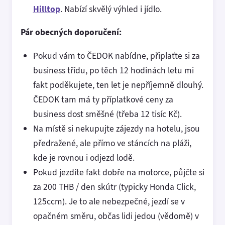
Hilltop
. Nabízí skvělý výhled i jídlo.
Pár obecných doporučení:
Pokud vám to ČEDOK nabídne, připlaťte si za
business třídu, po těch 12 hodinách letu mi
fakt poděkujete, ten let je nepříjemně dlouhý.
ČEDOK tam má ty příplatkové ceny za
business dost směšné (třeba 12 tisíc Kč).
Na místě si nekupujte zájezdy na hotelu, jsou
předražené, ale přímo ve stáncích na pláži,
kde je rovnou i odjezd lodě.
Pokud jezdíte fakt dobře na motorce, půjčte si
za 200 THB / den skútr (typicky Honda Click,
125ccm). Je to ale nebezpečné, jezdí se v
opačném směru, občas lidi jedou (vědomě) v