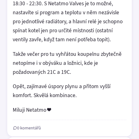
18:30 - 22:30. S Netatmo Valves je to možné,
nastavíte si program a teplotu v něm nezávisle
pro jednotlivé radiátory, a hlavní relé je schopno
spínat kotel jen pro určité místnosti (ostatní
ventily zavře, když tam není potřeba topit).
Takže večer pro tu vyhřátou koupelnu zbytečně
netopíme i v obýváku a ložnici, kde je
požadovaných 21C a 19C.
Opět, zajímavé úspory plynu a přitom vyšší
komfort. Skvělá kombinace.
Miluji Netatmo ❤️
0 komentářů