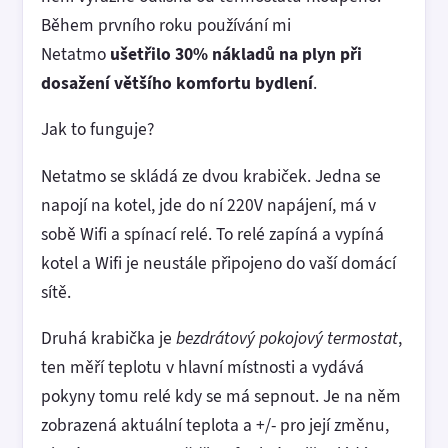
Během prvního roku používání mi
Netatmo
ušetřilo 30% nákladů na plyn při
dosažení většího komfortu bydlení
.
Jak to funguje?
Netatmo se skládá ze dvou krabiček. Jedna se
napojí na kotel, jde do ní 220V napájení, má v
sobě Wifi a spínací relé. To relé zapíná a vypíná
kotel a Wifi je neustále připojeno do vaší domácí
sítě.
Druhá krabička je
bezdrátový pokojový termostat
,
ten měří teplotu v hlavní místnosti a vydává
pokyny tomu relé kdy se má sepnout. Je na něm
zobrazená aktuální teplota a +/- pro její změnu,