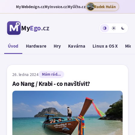
MyWebdesign.cz
MyInvoice.cz
MyÚčto.cz
Radek Hulán
My
Ego
.cz
Úvod
Hardware
Hry
Kavárna
Linux a OS X
Micr
26. ledna 2024
Mám rád...
Ao Nang / Krabi - co navštívit?