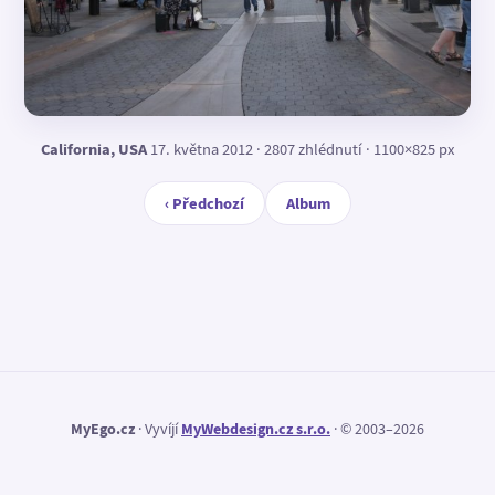
California, USA
17. května 2012 · 2807 zhlédnutí · 1100×825 px
‹ Předchozí
Album
MyEgo.cz
· Vyvíjí
MyWebdesign.cz s.r.o.
· © 2003–2026