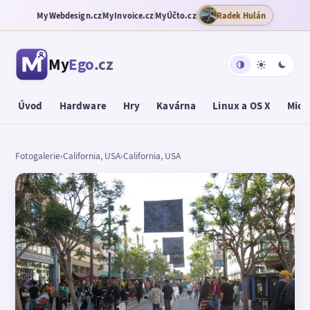
MyWebdesign.cz
MyInvoice.cz
MyÚčto.cz
Radek Hulán
My
Ego
.cz
Úvod
Hardware
Hry
Kavárna
Linux a OS X
Micr
Fotogalerie
›
California, USA
›
California, USA