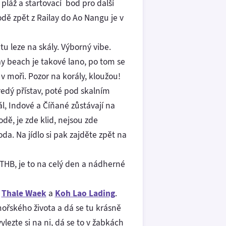
 pláž a startovací bod pro další
odě zpět z Railay do Ao Nangu je v
e tu leze na skály. Výborný vibe.
y beach je takové lano, po tom se
v moři. Pozor na korály, kloužou!
redý přístav, poté pod skalním
ál, Indové a Číňané zůstávají na
odě, je zde klid, nejsou zde
da. Na jídlo si pak zajděte zpět na
0 THB, je to na celý den a nádherné
a
Thale Waek
a
Koh Lao Lading
.
ořského života a dá se tu krásně
ylezte si na ni, dá se to v žabkách