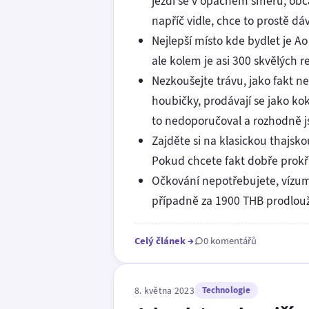
jezdí se v opačném směru, obča
napříč vidle, chce to prostě dáv
Nejlepší místo kde bydlet je Ao
ale kolem je asi 300 skvělých re
Nezkoušejte trávu, jako fakt ne
houbičky, prodávají se jako kok
to nedoporučoval a rozhodně j
Zajděte si na klasickou thajsk
Pokud chcete fakt dobře prokřu
Očkování nepotřebujete, vízum 
případně za 1900 THB prodlouž
Celý článek
→
0 komentářů
8. května 2023
Technologie