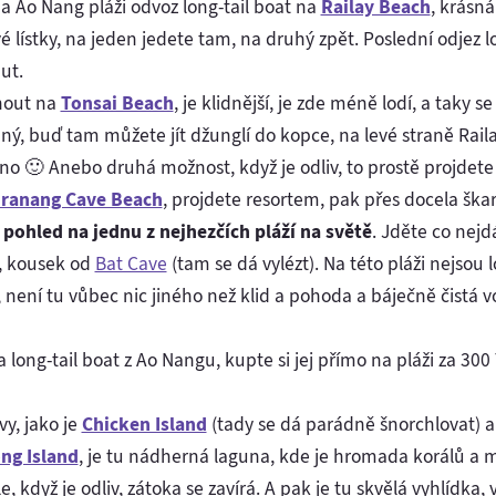
a Ao Nang pláži odvoz long-tail boat na
Railay Beach
, krásná
 lístky, na jeden jedete tam, na druhý zpět. Poslední odjez l
ut.
nout na
Tonsai Beach
, je klidnější, je zde méně lodí, a taky s
ý, buď tam můžete jít džunglí do kopce, na levé straně Raila
no 🙂 Anebo druhá možnost, když je odliv, to prostě projdete 
ranang Cave Beach
, projdete resortem, pak přes docela ška
 pohled na jednu z nejhezčích pláží na světě
. Jděte co nejd
i, kousek od
Bat Cave
(tam se dá vylézt). Na této pláži nejsou l
 není tu vůbec nic jiného než klid a pohoda a báječně čistá vo
 long-tail boat z Ao Nangu, kupte si jej přímo na pláži za 30
vy, jako je
Chicken Island
(tady se dá parádně šnorchlovat) 
ng Island
, je tu nádherná laguna, kde je hromada korálů a m
 když je odliv, zátoka se zavírá. A pak je tu skvělá vyhlídka, v