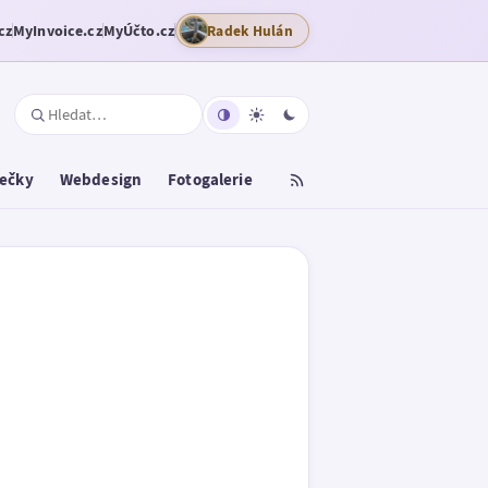
cz
MyInvoice.cz
MyÚčto.cz
Radek Hulán
tečky
Webdesign
Fotogalerie