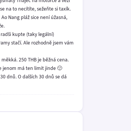
vysmátý Thajec na motorce a vezl
e na to necítíte, sežeňte si taxík.
á Ao Nang pláž sice není úžasná,
že.
radši kupte (taky legální)
 gramy stačí. Ale rozhodně jsem vám
ně měkká. 250 THB je běžná cena.
e jenom má ten limit jinde 🙂
30 dnů. O dalších 30 dnů se dá