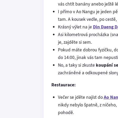
vás chtít banány anebo ještě lé
I přímo v Ao Nangu je jeden pěk
tam. A kousek vedle, po cestě, 
Krásný výlet na je
Din Daeng D
Asi kilometrová procházka (sn
je, zajděte si sem.
Pokud máte dobrou fyzičku, dop
do 14:00, jinak vás tam nepustí
No, a taky si zkuste
koupání se
zachráněné a odkoupené slony z
Restaurace:
Večer se jděte najíst do
Ao Nan
nikdy nebylo špatně, z ničeho, 
pohodě.