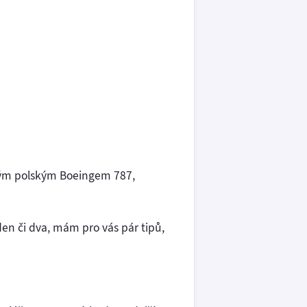
tým polským Boeingem 787,
en či dva, mám pro vás pár tipů,