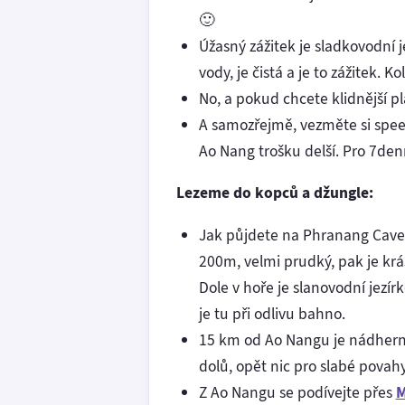
🙂
Úžasný zážitek je sladkovodní 
vody, je čistá a je to zážitek. 
No, a pokud chcete klidnější pl
A samozřejmě, vezměte si spee
Ao Nang trošku delší. Pro 7denn
Lezeme do kopců a džungle:
Jak půjdete na Phranang Cave 
200m, velmi prudký, pak je krá
Dole v hoře je slanovodní jezírk
je tu při odlivu bahno.
15 km od Ao Nangu je nádher
dolů, opět nic pro slabé povahy
Z Ao Nangu se podívejte přes
M