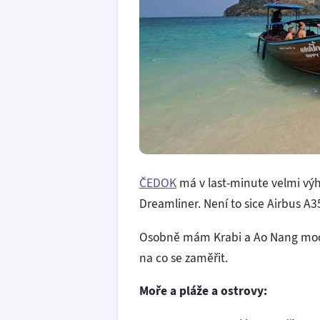
ČEDOK
má v last-minute velmi vý
Dreamliner. Není to sice Airbus A350
Osobně mám Krabi a Ao Nang moc rá
na co se zaměřit.
Moře a pláže a ostrovy: