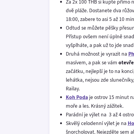
Za 2x 100 THB si kupte přímo n
dvě pláže. Dostanete dva růžové
18:00, zabere to asi 5 až 10 min
Odtud se můžete pěšky přesu
Přístup ovšem není úplně snadn
vyšplháte, a pak už to jde snad
Druhá možnost je vyrazit na
Ph
masívem, a pak se vám
otevře
začátku, nejlepší je to na konc
lehátka, nejsou zde slunečníky,
Railay.
Koh Poda
je ostrov 15 minut na
moře a les. Krásný zážitek.
Parádní je výlet na 3 až 4 ostro
Skvělý celodenní výlet je na
Ho
šnorcholovat. Nejezděte sem ale,