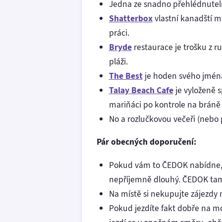
Jedna ze snadno přehlédnutelný
Shatterbox
vlastní kanadští ma
práci.
Bryde
restaurace je trošku z ru
pláži.
The Best
je hoden svého jména,
Talay Beach Cafe
je vyloženě s
mariňáci po kontrole na bráně 
No a rozlučkovou večeři (nebo 
Pár obecných doporučení:
Pokud vám to ČEDOK nabídne, př
nepříjemně dlouhý. ČEDOK tam m
Na místě si nekupujte zájezdy n
Pokud jezdíte fakt dobře na mo