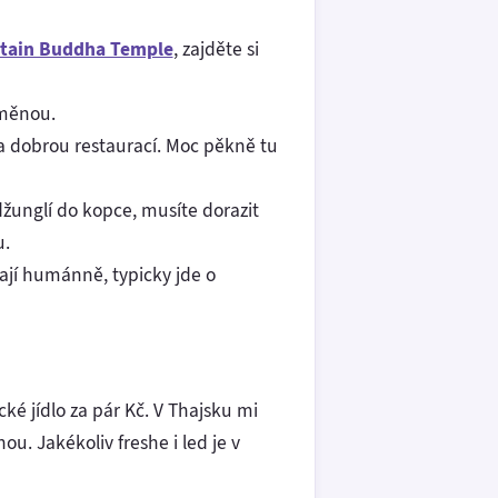
tain Buddha Temple
, zajděte si
dměnou.
dobrou restaurací. Moc pěkně tu
džunglí do kopce, musíte dorazit
u.
dají humánně, typicky jde o
cké jídlo za pár Kč. V Thajsku mi
u. Jakékoliv freshe i led je v