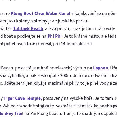
jezero
Klong Root Clear Water Canal
a kajakování se na něm 
Kolem jsou kořeny a stromy jak z jurského parku.
áž, tak
Tubtaek Beach
, ale za přílivu, jinak je tam málo vody.
d boat a podívejte se na
Phi Phi
. Je to krásné místo, ale teda
í pobyt bych to asi neřešil, pro 14denní ale ano.
Beach, po cestě je mírně horolezecký výstup na
Lagoon
. Úža
sná vyhlídka, a pak sestoupáte 200m. Je to pro odvážné lidi a
o. Jděte sem, jen když je maximální příliv, to je plné vody a 
ný
Tiger Cave Temple
, postavený na vysoké hoře. Je to tam
. Výhled rozhodně stojí za to, vezměte si sem taxíka anebo je
onkey Trai
l na Pai Plong beach. Trail je to snadný, a dopol