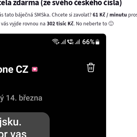
zcela zdarma (ze svého českého čísla)
vás tato báječná SMSka. Chcete si zavolat?
61 Kč / minutu
pros
 vás vyjde rovnou na
302 tisíc Kč
. No neberte to 🙂