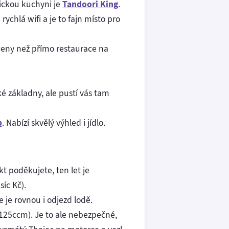
ickou kuchyni je
Tandoori King
.
rychlá wifi a je to fajn místo pro
í ceny než přímo restaurace na
é základny, ale pustí vás tam
p
. Nabízí skvělý výhled i jídlo.
t poděkujete, ten let je
íc Kč).
 je rovnou i odjezd lodě.
 125ccm). Je to ale nebezpečné,