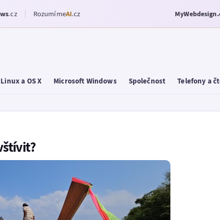
ows
.cz
Rozumíme
AI
.cz
MyWebdesign.
Linux a OS X
Microsoft Windows
Společnost
Telefony a č
štívit?