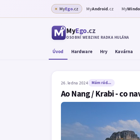
My
Ego
.cz
My
Android
.cz
My
Wind
My
Ego
.cz
OSOBNÍ WEBZINE RADKA HULÁNA
Úvod
Hardware
Hry
Kavárna
26. ledna 2024
Mám rád...
Ao Nang / Krabi - co nav