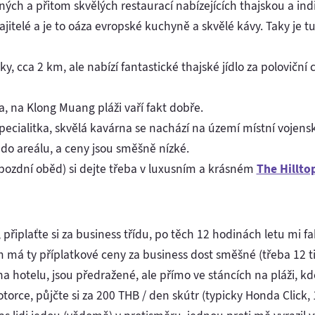
ch a přitom skvělých restaurací nabízejících thajskou a ind
jitelé a je to oáza evropské kuchyně a skvělé kávy. Taky je tu 
ky, cca 2 km, ale nabízí fantastické thajské jídlo za polovičn
 na Klong Muang pláži vaří fakt dobře.
pecialitka, skvělá kavárna se nachází na území místní vojensk
do areálu, a ceny jsou směšně nízké.
pozdní oběd) si dejte třeba v luxusním a krásném
The Hillto
iplaťte si za business třídu, po těch 12 hodinách letu mi fak
á ty příplatkové ceny za business dost směšné (třeba 12 tis
a hotelu, jsou předražené, ale přímo ve stáncích na pláži, kde
torce, půjčte si za 200 THB / den skútr (typicky Honda Click,