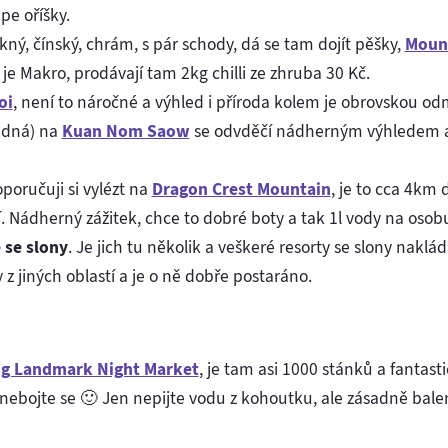
pe oříšky.
ný, čínský, chrám, s pár schody, dá se tam dojít pěšky,
Moun
je Makro, prodávají tam 2kg chilli ze zhruba 30 Kč.
oi
, není to náročné a výhled i příroda kolem je obrovskou o
adná) na
Kuan Nom Saow
se odvděčí nádherným výhledem a 
oručuji si vylézt na
Dragon Crest Mountain
, je to cca 4km 
. Nádherný zážitek, chce to dobré boty a tak 1l vody na osob
 se slony
. Je jich tu několik a veškeré resorty se slony naklá
 jiných oblastí a je o ně dobře postaráno.
g Landmark Night Market
, je tam asi 1000 stánků a fantasti
nebojte se 🙂 Jen nepijte vodu z kohoutku, ale zásadně baleno