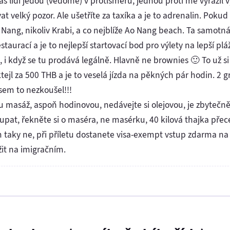
s lidi jedou (vědomě) v protisměru, jednou proti mě vyrazil 
at velký pozor. Ale ušetříte za taxíka a je to adrenalin. Pokud s
 Nang, nikoliv Krabi, a co nejblíže Ao Nang beach. Ta samotn
staurací a je to nejlepší startovací bod pro výlety na lepší plá
, i když se tu prodává legálně. Hlavně ne brownies 🙂 To už si 
tejl za 500 THB a je to veselá jízda na pěkných pár hodin. 2
sem to nezkoušel!!!
ou masáž, aspoň hodinovou, nedávejte si olejovou, je zbyteč
pat, řekněte si o maséra, ne masérku, 40 kilová thajka přec
taky ne, při příletu dostanete visa-exempt vstup zdarma na 
it na imigračním.